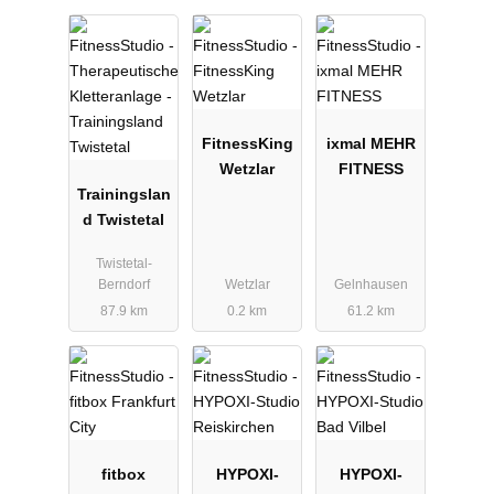
FitnessKing
ixmal MEHR
Wetzlar
FITNESS
Trainingslan
d Twistetal
Twistetal-
Berndorf
Wetzlar
Gelnhausen
87.9 km
0.2 km
61.2 km
fitbox
HYPOXI-
HYPOXI-