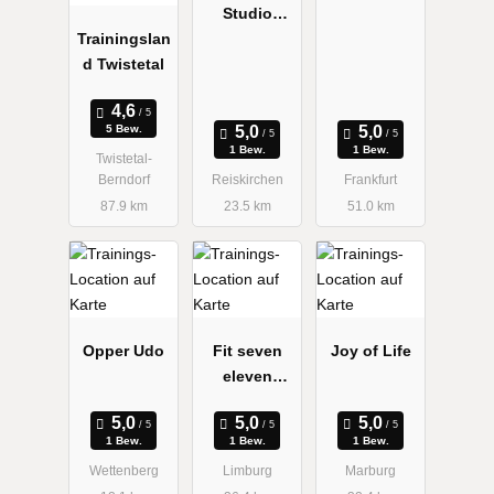
Studio
Trainingslan
Reiskirchen
d Twistetal
5 Bew.
1 Bew.
1 Bew.
Twistetal-
Berndorf
Reiskirchen
Frankfurt
87.9 km
23.5 km
51.0 km
Opper Udo
Fit seven
Joy of Life
eleven
Limburg
GmbH & Co.
1 Bew.
1 Bew.
1 Bew.
KG
Wettenberg
Limburg
Marburg