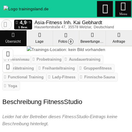
Menu
Asia-Fitness Inh. Kai Gebhardt
Hausertorstraße 47
35578
Wetzlar
Deutschland
1 Bew.
Übersicht
Lage
Fotos
Bewertungen
Anfrage
0
Preisniveau
Probetraining
Ausdauertraining
Gerätetraining
Freihanteltraining
Gruppenfitness
Functional Training
Lady-Fitness
Finnische-Sauna
Yoga
Beschreibung FitnessStudio
Leider hat der Betreiber dieses FitnessStudio-Eintrags keine
Beschreibung hinterlegt.