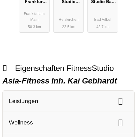
Frankfurt
Studio
Studio Bad
City
Reiskirchen
Vilbel
Frankfurt am
Main
Reiskirchen
Bad Vilbel
50.3 km
23.5 km
43.7 km
Eigenschaften FitnessStudio
Asia-Fitness Inh. Kai Gebhardt
Leistungen
Ausdauertraining
Gerätetraining
Wellness
Freihanteltraining
Personaltraining