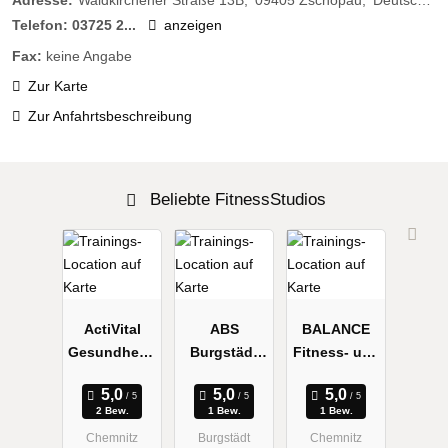
Adresse:
Waldkirchener Straße 13B
09405
Zschopau
Deutschland
Telefon:
03725 2...
anzeigen
Fax:
keine Angabe
Zur Karte
Zur Anfahrtsbeschreibung
Beliebte FitnessStudios
ActiVital
ABS
BALANCE
Gesundheits
Burgstädt
Fitness- und
- und
Verwaltungs
Gesundheits
Yogazentru
GmbH
zentrum
2 Bew.
1 Bew.
1 Bew.
m Fitness
Einsiedel
Chemnitz
Burgstädt
Chemnitz
und