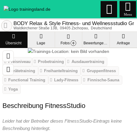
Menu
BODY Relax & Style Fitness- und Wellnessstudio G
Waldkirchener Straße 13B
09405
Zschopau
Deutschland
Übersicht
Lage
Fotos
Bewertungen
Anfrage
0
Preisniveau
Probetraining
Ausdauertraining
Gerätetraining
Freihanteltraining
Gruppenfitness
Functional Training
Lady-Fitness
Finnische-Sauna
Yoga
Beschreibung FitnessStudio
Leider hat der Betreiber dieses FitnessStudio-Eintrags keine
Beschreibung hinterlegt.