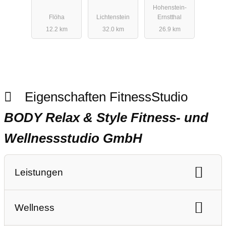
Hohenstein-
Flöha
Lichtenstein
Ernstthal
12.2 km
32.0 km
26.9 km
Eigenschaften FitnessStudio
BODY Relax & Style Fitness- und
Wellnessstudio GmbH
Leistungen
Ausdauertraining
Gerätetraining
Wellness
Freihanteltraining
Personaltraining