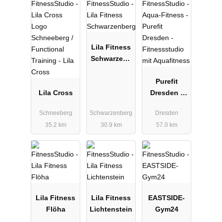
Lila Fitness
Schwarzenb
erg
Purefit
Lila Cross
Dresden -
Fitnessstudi
Schneeberg
Schwarzenberg
Dresden
o mit
35.2 km
30.9 km
57.0 km
Aquafitness
Lila Fitness
Lila Fitness
EASTSIDE-
Flöha
Lichtenstein
Gym24