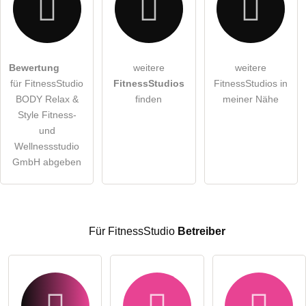
Hiermit akzeptiere ich die
AGB
.
Bewertung
weitere
weitere
für FitnessStudio
FitnessStudios
FitnessStudios in
Die
Datenschutzerklärung
habe ich zur Kenntnis genommen.
BODY Relax &
finden
meiner Nähe
öffentliche Frage stellen
Style Fitness-
Abbrechen
und
Hinweis:
Bitte beachten Sie, öffentliche Fragen sind
für alle
Wellnessstudio
Besucher sichtbar
.
GmbH abgeben
Klicken Sie hier um eine
individuelle Frage
an den
FitnessStudio-Eintrag zu stellen
.
Für FitnessStudio
Betreiber