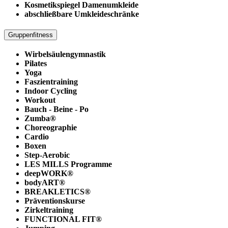
Kosmetikspiegel Damenumkleide
abschließbare Umkleideschränke
Gruppenfitness
Wirbelsäulengymnastik
Pilates
Yoga
Faszientraining
Indoor Cycling
Workout
Bauch - Beine - Po
Zumba®
Choreographie
Cardio
Boxen
Step-Aerobic
LES MILLS Programme
deepWORK®
bodyART®
BREAKLETICS®
Präventionskurse
Zirkeltraining
FUNCTIONAL FIT®