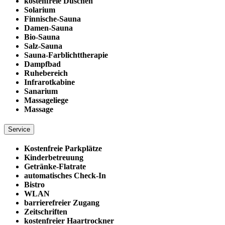
kostenfreie Duschen
Solarium
Finnische-Sauna
Damen-Sauna
Bio-Sauna
Salz-Sauna
Sauna-Farblichttherapie
Dampfbad
Ruhebereich
Infrarotkabine
Sanarium
Massageliege
Massage
Service
Kostenfreie Parkplätze
Kinderbetreuung
Getränke-Flatrate
automatisches Check-In
Bistro
WLAN
barrierefreier Zugang
Zeitschriften
kostenfreier Haartrockner