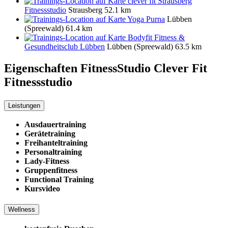
clever fit Strausberg
Fitnessstudio
Strausberg
52.1 km
Yoga Purna
Lübben
(Spreewald)
61.4 km
Bodyfit Fitness &
Gesundheitsclub Lübben
Lübben (Spreewald)
63.5 km
Eigenschaften FitnessStudio
Clever Fit
Fitnessstudio
Leistungen
Ausdauertraining
Gerätetraining
Freihanteltraining
Personaltraining
Lady-Fitness
Gruppenfitness
Functional Training
Kursvideo
Wellness