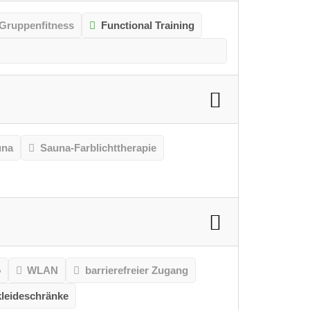
Gruppenfitness
Functional Training
una
Sauna-Farblichttherapie
o
WLAN
barrierefreier Zugang
leideschränke