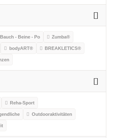
Bauch - Beine - Po
Zumba®
bodyART®
BREAKLETICS®
nzen
Reha-Sport
gendliche
Outdooraktivitäten
it