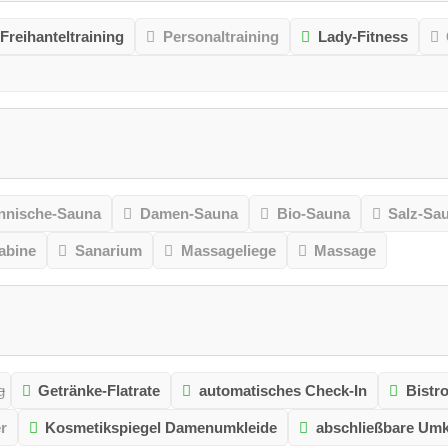
Freihanteltraining
Personaltraining
Lady-Fitness
nnische-Sauna
Damen-Sauna
Bio-Sauna
Salz-Sa
kabine
Sanarium
Massageliege
Massage
g
Getränke-Flatrate
automatisches Check-In
Bistr
r
Kosmetikspiegel Damenumkleide
abschließbare Umk