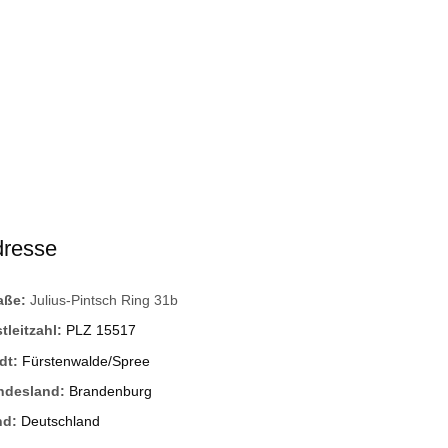
dresse
raße:
Julius-Pintsch Ring 31b
tleitzahl:
PLZ 15517
dt:
Fürstenwalde/Spree
ndesland:
Brandenburg
nd:
Deutschland