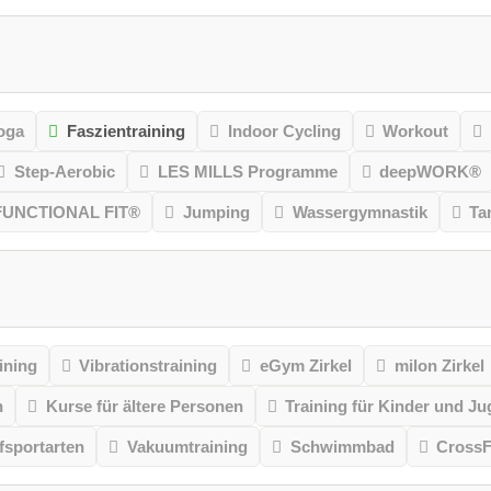
oga
Faszientraining
Indoor Cycling
Workout
Step-Aerobic
LES MILLS Programme
deepWORK®
FUNCTIONAL FIT®
Jumping
Wassergymnastik
Ta
ining
Vibrationstraining
eGym Zirkel
milon Zirkel
n
Kurse für ältere Personen
Training für Kinder und Ju
sportarten
Vakuumtraining
Schwimmbad
CrossF