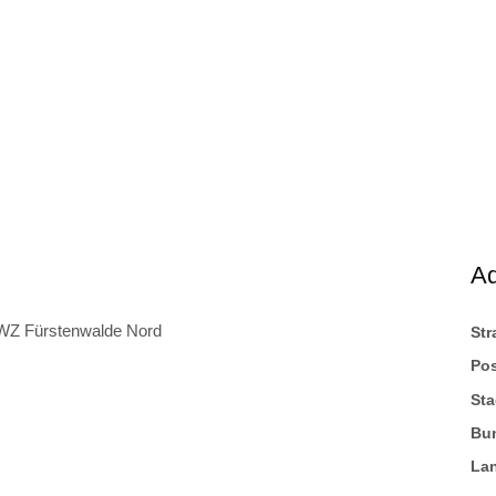
A
AWZ Fürstenwalde Nord
St
Pos
Sta
Bu
La