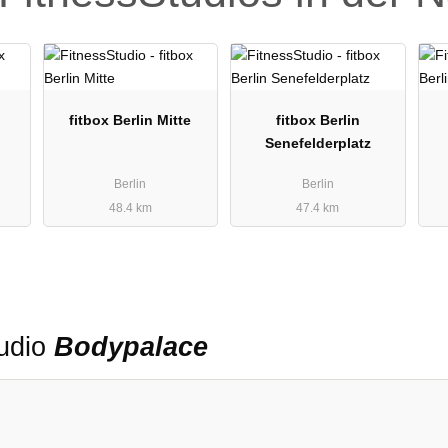
fitbox Berlin Mitte
fitbox Berlin
Senefelderplatz
Berlin
Berlin
48.4 km
47.4 km
tudio
Bodypalace