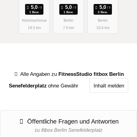
b GmbH
Schäfer
1 Bew.
1 Bew.
2 Bew.
Kleinmachnow
Berlin
Berlin
19.5 km
7.6 km
18.6 km
Alle Angaben zu
FitnessStudio fitbox Berlin
Senefelderplatz
ohne Gewähr
Inhalt melden
Öffentliche Fragen und Antworten
zu
fitbox Berlin Senefelderplatz