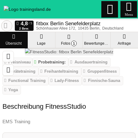
Menu
fitbox Berlin Senefelderplatz
Schönhauser Allee 172
10435
Berlin
Deutschland
2 Bew.
Übersicht
Lage
Fotos
Bewertungen
Anfrage
1
Preisniveau
Probetraining:
Ausdauertraining
Gerätetraining
Freihanteltraining
Gruppenfitness
Functional Training
Lady-Fitness
Finnische-Sauna
Yoga
Beschreibung FitnessStudio
EMS Training