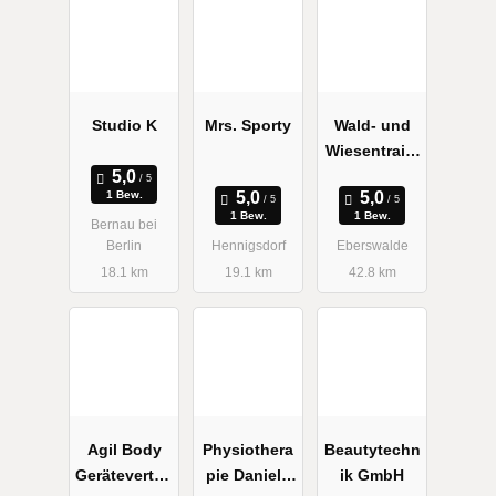
Studio K
Mrs. Sporty
Wald- und
Wiesentraini
ng
1 Bew.
1 Bew.
1 Bew.
Bernau bei
Berlin
Hennigsdorf
Eberswalde
18.1 km
19.1 km
42.8 km
Agil Body
Physiothera
Beautytechn
Gerätevertrie
pie Daniela
ik GmbH