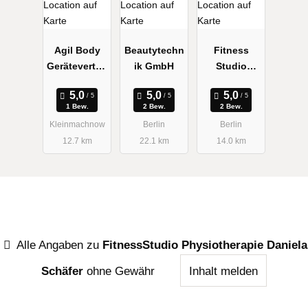
Agil Body
Beautytechn
Fitness
Gerätevertrie
ik GmbH
Studio
b GmbH
Schöne
1 Bew.
2 Bew.
2 Bew.
Kleinmachnow
Berlin
Berlin
12.7 km
22.1 km
14.0 km
Alle Angaben zu
FitnessStudio Physiotherapie Daniela
Schäfer
ohne Gewähr
Inhalt melden