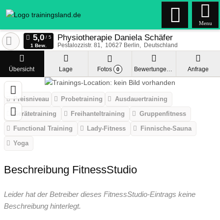
Menu
Physiotherapie Daniela Schäfer
Pestalozzistr. 81
10627
Berlin
Deutschland
1 Bew.
Übersicht
Lage
Fotos
Bewertungen
Anfrage
0
Preisniveau
Probetraining
Ausdauertraining
Gerätetraining
Freihanteltraining
Gruppenfitness
Functional Training
Lady-Fitness
Finnische-Sauna
Yoga
Beschreibung FitnessStudio
Leider hat der Betreiber dieses FitnessStudio-Eintrags keine
Beschreibung hinterlegt.