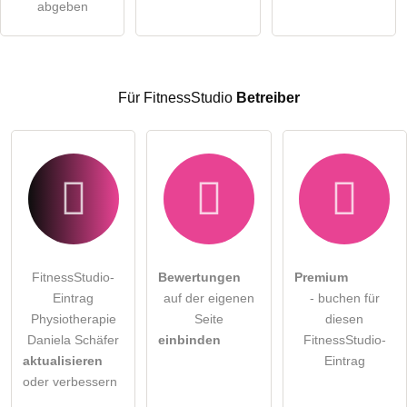
abgeben
Hinweis:
Bitte beachten Sie, öffentliche Fragen sind
für alle
Besucher sichtbar
.
Klicken Sie hier um eine
individuelle Frage
an den
FitnessStudio-Eintrag zu stellen
.
Für FitnessStudio
Betreiber
FitnessStudio-
Bewertungen
Premium
Eintrag
auf der eigenen
- buchen für
Physiotherapie
Seite
diesen
Daniela Schäfer
einbinden
FitnessStudio-
aktualisieren
Eintrag
oder verbessern