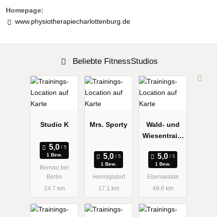
Homepage:
www.physiotherapiecharlottenburg.de
Beliebte FitnessStudios
Studio K
Mrs. Sporty
Wald- und
Wiesentraini
ng
1 Bew.
1 Bew.
1 Bew.
Bernau bei
Berlin
Hennigsdorf
Eberswalde
24.7 km
17.1 km
49.6 km