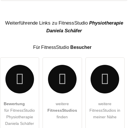
Name
Weiterführende Links zu FitnessStudio
Physiotherapie
Daniela Schäfer
E-Mail-Adresse (wird nicht veröffentlicht)
Für FitnessStudio
Besucher
Hiermit akzeptiere ich die
AGB
.
Bewertung
weitere
weitere
für FitnessStudio
FitnessStudios
FitnessStudios in
Die
Datenschutzerklärung
habe ich zur Kenntnis genommen.
Physiotherapie
finden
meiner Nähe
öffentliche Frage stellen
Daniela Schäfer
Abbrechen