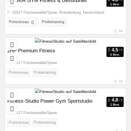
POWER GYM Fitness & Gesundheit
1 Bew.
15517 Fürstenwalde/Spree, Brandenburg, Deutschland
Preisniveau:
Probetraining:
64
2HP Premium Fitness
2 Bew.
15517 Fürstenwalde/Spree
Preisniveau
Probetraining
12
Fitness-Studio Power Gym Sportstudio
1 Bew.
15517 Fürstenwalde/Spree
Preisniveau
Probetraining