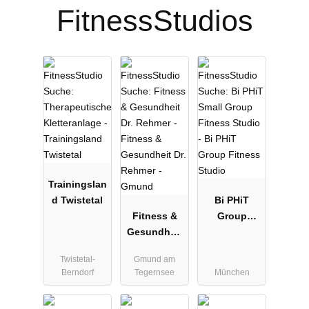
FitnessStudios
Trainingslan
d Twistetal
Bi PHiT
Fitness &
Group
Gesundheit
Fitness
Dr. Rehmer -
Studio
Twistetal-
Gmund am
Gmund
Berndorf
Tegernsee
München