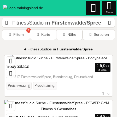
Menu
FitnessStudio
in Fürstenwalde/Spree
0
Filtern
Karte
Nähe
Sortieren
4
FitnessStudios
in Fürstenwalde/Spree
Bodypalace
2 Bew.
15517 Fürstenwalde/Spree, Brandenburg, Deutschland
Preisniveau:
Probetraining:
72