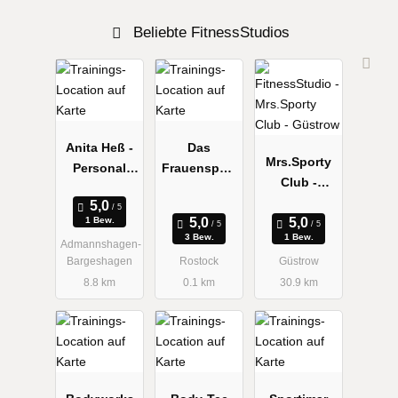
Beliebte FitnessStudios
Anita Heß -
Das
Mrs.Sporty
Personal
Frauensport
Club -
Fitness
studio
Güstrow
Coaching
Ladies First
1 Bew.
3 Bew.
1 Bew.
Admannshagen-
Bargeshagen
Rostock
Güstrow
8.8 km
0.1 km
30.9 km