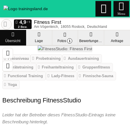
Menu
Fitness First
Am Vögenteich
18055
Rostock
Deutschland
2 Bew.
Übersicht
Lage
Fotos
Bewertungen
Anfrage
1
Preisniveau
Probetraining
Ausdauertraining
Gerätetraining
Freihanteltraining
Gruppenfitness
Functional Training
Lady-Fitness
Finnische-Sauna
Yoga
Beschreibung FitnessStudio
Leider hat der Betreiber dieses FitnessStudio-Eintrags keine
Beschreibung hinterlegt.