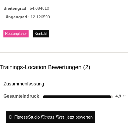
Breitengrad
:
54.084610
Längengrad
:
12.126590
Routenplaner
Kontakt
Trainings-Location Bewertungen
2
Zusammenfassung
Gesamteindruck
4,9
FitnessStudio
Fitness First
jetzt bewerten