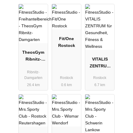
Fit/One
Rostock
TheosGym
Ribnitz-
VITALIS
Damgarten
ZENTRUM
Ribnitz-
für
Damgarten
Rostock
Rostock
Gesundheit,
26.4 km
0.6 km
6.7 km
Fitness &
Wellness