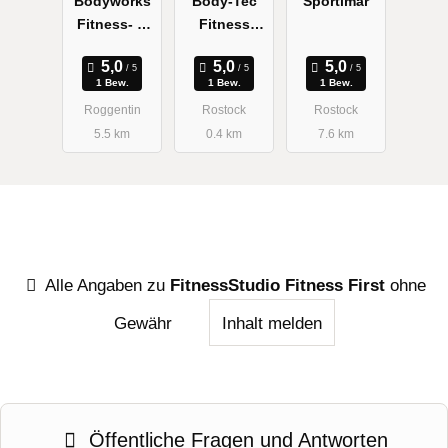
Bodyworks
Body-Tec
Sportimar
Fitness- &
Fitness
Gesundheits
Shop
studio
1 Bew.
1 Bew.
1 Bew.
Roggentin
Rostock
Rostock
5.5 km
0.4 km
7.6 km
Alle Angaben zu
FitnessStudio Fitness First
ohne
Gewähr
Inhalt melden
Öffentliche Fragen und Antworten