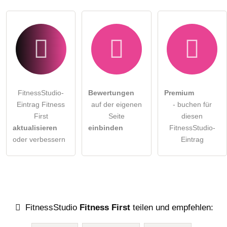
Klicken Sie hier um eine
individuelle Frage
an den
FitnessStudio-Eintrag zu stellen
.
FitnessStudio-
Bewertungen
Premium
Eintrag Fitness
auf der eigenen
- buchen für
First
Seite
diesen
aktualisieren
einbinden
FitnessStudio-
oder verbessern
Eintrag
FitnessStudio
Fitness First
teilen und empfehlen: