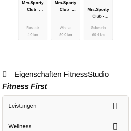
Mrs.Sporty
Mrs.Sporty
Club -
Club -
Mrs.Sporty
Rostock
Wismar
Club -
Reutershage
Wendorf
Schwerin
Rostock
Wismar
Schwerin
n
Lankow
4.0 km
50.0 km
69.4 km
Eigenschaften FitnessStudio
Fitness First
Leistungen
Ausdauertraining
Gerätetraining
Wellness