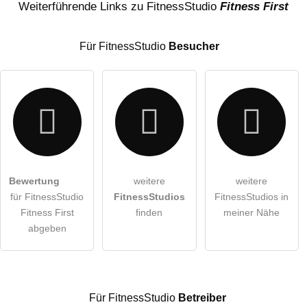
Weiterführende Links zu FitnessStudio
Fitness First
Für FitnessStudio
Besucher
E-Mail-Adresse (wird nicht veröffentlicht)
Bewertung
weitere
weitere
Hiermit akzeptiere ich die
AGB
.
für FitnessStudio
FitnessStudios
FitnessStudios in
Fitness First
finden
meiner Nähe
Die
Datenschutzerklärung
habe ich zur Kenntnis genommen.
abgeben
öffentliche Frage stellen
Abbrechen
Hinweis:
Bitte beachten Sie, öffentliche Fragen sind
für alle
Besucher sichtbar
.
Für FitnessStudio
Betreiber