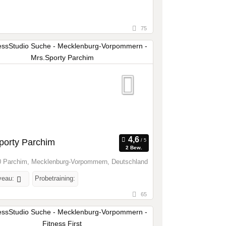
75
porty Parchim
2 Bew.
 Parchim, Mecklenburg-Vorpommern, Deutschland
veau:
Probetraining:
65