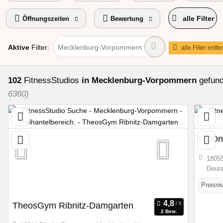
alle Filter
Öffnungszeiten
Bewertung
Aktive
Filter:
Mecklenburg-Vorpommern
alle Filter entf
102
FitnessStudios
in Mecklenburg-Vorpommern
gefun
6360)
Fit/O
18055
Deuts
Preisni
TheosGym Ribnitz-Damgarten
2 Bew.