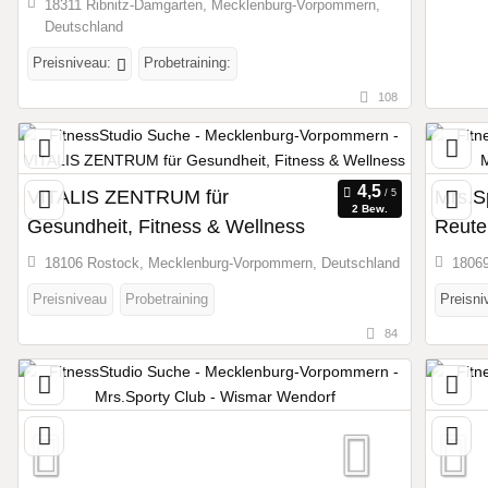
18311 Ribnitz-Damgarten, Mecklenburg-Vorpommern,
Deutschland
Preisniveau:
Probetraining:
108
VITALIS ZENTRUM für
Mrs.S
2 Bew.
Gesundheit, Fitness & Wellness
Reute
18106 Rostock, Mecklenburg-Vorpommern, Deutschland
18069
Preisniveau
Probetraining
Preisni
84