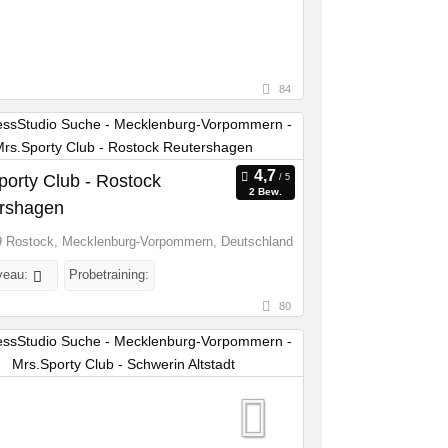
84
porty Club - Rostock
2 Bew.
rshagen
 Rostock, Mecklenburg-Vorpommern, Deutschland
veau:
Probetraining:
80