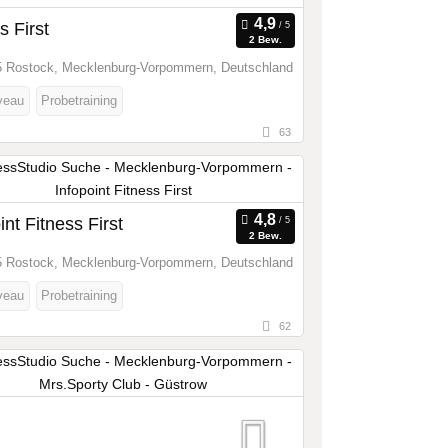
s First
2 Bew.
 Rostock, Mecklenburg-Vorpommern, Deutschland
veau
Probetraining
63
int Fitness First
2 Bew.
 Rostock, Mecklenburg-Vorpommern, Deutschland
veau
Probetraining
62