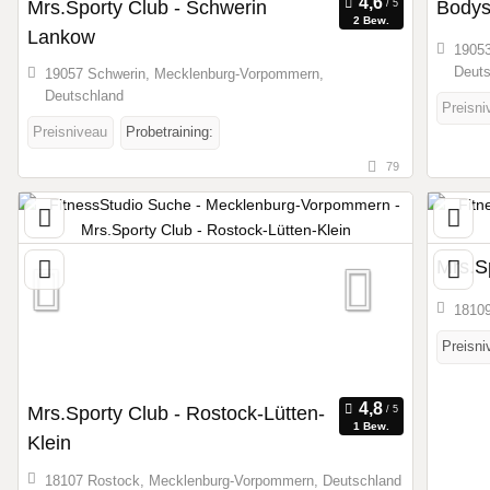
Mrs.Sporty Club - Schwerin
Bodys
2 Bew.
Lankow
19053
Deuts
19057 Schwerin, Mecklenburg-Vorpommern,
Deutschland
Preisni
Preisniveau
Probetraining:
79
Mrs.S
18109
Preisni
Mrs.Sporty Club - Rostock-Lütten-
1 Bew.
Klein
18107 Rostock, Mecklenburg-Vorpommern, Deutschland