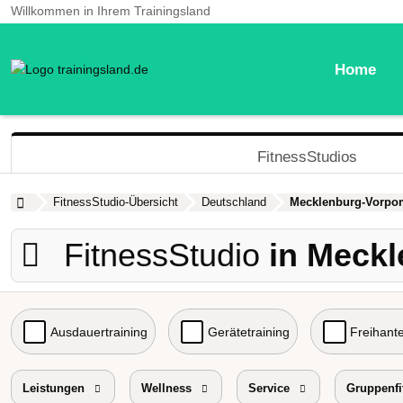
Willkommen in Ihrem Trainingsland
Home
FitnessStudios
FitnessStudio-Übersicht
Deutschland
Mecklenburg-Vorp
FitnessStudio
in Meck
Ausdauertraining
Gerätetraining
Freihante
Probetraining
Leistungen
Wellness
Preisniveau
Service
Gruppenfi