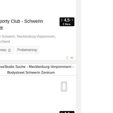
porty Club - Schwerin
2 Bew.
dt
 Schwerin, Mecklenburg-Vorpommern,
chland
veau:
Probetraining:
80