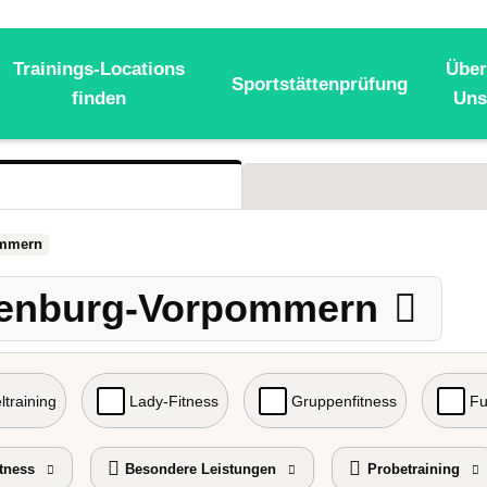
Trainings-Locations
Über
Sportstättenprüfung
finden
Uns
ommern
lenburg-Vorpommern
ltraining
Lady-Fitness
Gruppenfitness
Fu
tness
Besondere Leistungen
Probetraining