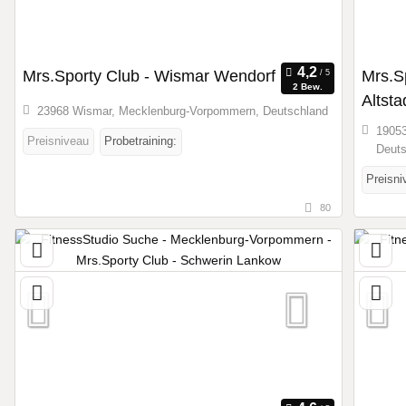
Mrs.Sporty Club - Wismar Wendorf
Mrs.S
2 Bew.
Altsta
23968 Wismar, Mecklenburg-Vorpommern, Deutschland
19053
Preisniveau
Probetraining:
Deuts
Preisni
80