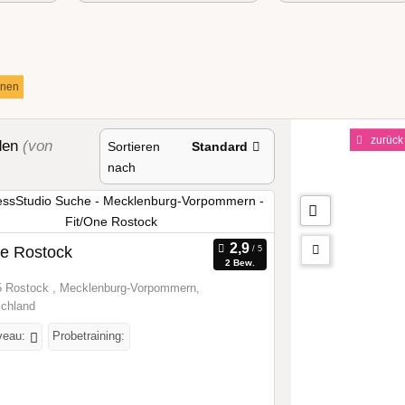
ernen
zurück
den
(von
Sortieren
Standard
nach
ne Rostock
2 Bew.
 Rostock , Mecklenburg-Vorpommern,
chland
veau:
Probetraining: