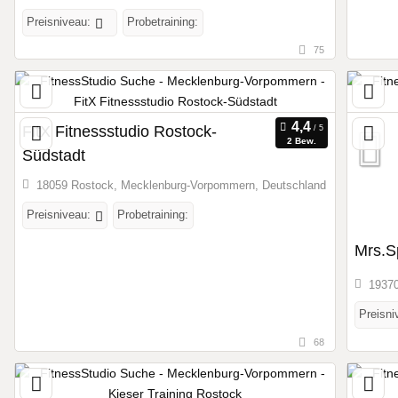
Preisniveau:
Probetraining:
75
FitX Fitnessstudio Rostock-
2 Bew.
Südstadt
18059 Rostock, Mecklenburg-Vorpommern, Deutschland
Preisniveau:
Probetraining:
Mrs.S
19370
Preisni
68