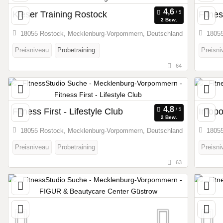
Kieser Training Rostock
Fitnes
2 Bew.
18055 Rostock, Mecklenburg-Vorpommern, Deutschland
18055
Preisniveau
Probetraining:
Preisni
64
Fitness First - Lifestyle Club
Infopo
2 Bew.
18055 Rostock, Mecklenburg-Vorpommern, Deutschland
18055
Preisniveau
Probetraining
Preisni
63