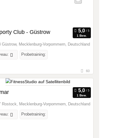
porty Club - Güstrow
1 Bew.
 Güstrow, Mecklenburg-Vorpommern, Deutschland
veau:
Probetraining:
60
imar
1 Bew.
 Rostock, Mecklenburg-Vorpommern, Deutschland
veau:
Probetraining: