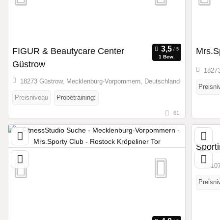
FIGUR & Beautycare Center
Mrs.S
1 Bew.
Güstrow
18273
18273 Güstrow, Mecklenburg-Vorpommern, Deutschland
Preisni
Preisniveau
Probetraining:
61
Sport
18107
Preisni