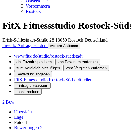
Ostseeküste
Vorpommern
Rostock
FitX Fitnessstudio Rostock-Süd
Erich-Schlesinger-Straße 28
18059
Rostock
Deutschland
unverb. Anfrage senden
weitere Aktionen
www.fitx.de/studio/rostock-suedstadt
als Favorit speichern
von Favoriten entfernen
zum Vergleich hinzufügen
vom Vergleich entfernen
Bewertung abgeben
FitX Fitnessstudio Rostock-Südstadt teilen
Eintrag verbessern
Inhalt melden
2 Bew.
Übersicht
Lage
Fotos
1
Bewertungen
2