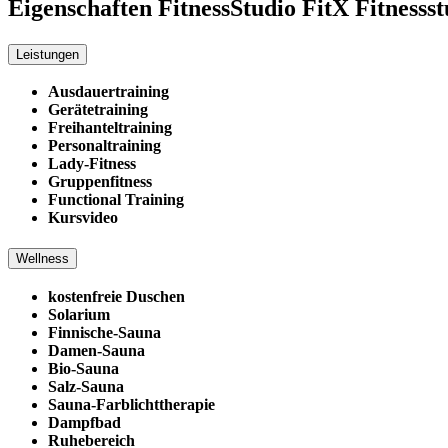
Eigenschaften FitnessStudio
FitX Fitnesss
Leistungen
Ausdauertraining
Gerätetraining
Freihanteltraining
Personaltraining
Lady-Fitness
Gruppenfitness
Functional Training
Kursvideo
Wellness
kostenfreie Duschen
Solarium
Finnische-Sauna
Damen-Sauna
Bio-Sauna
Salz-Sauna
Sauna-Farblichttherapie
Dampfbad
Ruhebereich