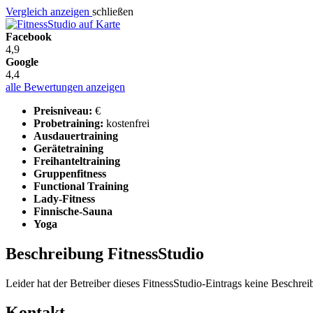
Vergleich anzeigen
schließen
Facebook
4,9
Google
4,4
alle Bewertungen anzeigen
Preisniveau:
€
Probetraining:
kostenfrei
Ausdauertraining
Gerätetraining
Freihanteltraining
Gruppenfitness
Functional Training
Lady-Fitness
Finnische-Sauna
Yoga
Beschreibung FitnessStudio
Leider hat der Betreiber dieses FitnessStudio-Eintrags keine Beschreib
Kontakt