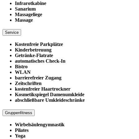
Infrarotkabine
Sanarium
Massageliege
Massage
Service
Kostenfreie Parkplätze
Kinderbetreuung
Getränke-Flatrate
automatisches Check-In
Bistro
WLAN
barrierefreier Zugang
Zeitschriften
kostenfreier Haartrockner
Kosmetikspiegel Damenumkleide
abschließbare Umkleideschränke
Gruppenfitness
Wirbelsäulengymnastik
Pilates
Yoga