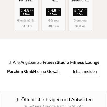
Fitness &
&
Gesundheit
Sauna Club
Gesundheits
Sternberg
studio
1 Bew.
2 Bew.
2 Bew.
Güstrow
Grevesmühlen
Güstrow
Sternberg
64.3 km
48.6 km
32.0 km
Alle Angaben zu
FitnessStudio Fitness Lounge
Parchim GmbH
ohne Gewähr
Inhalt melden
Öffentliche Fragen und Antworten
zu
Fitness Lounge Parchim GmbH