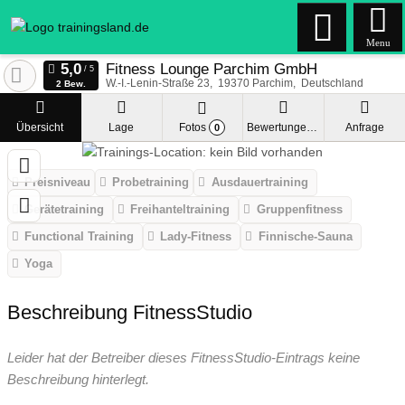
Menu
Fitness Lounge Parchim GmbH
W.-I.-Lenin-Straße 23
19370
Parchim
Deutschland
2 Bew.
Übersicht
Lage
Fotos
Bewertungen
Anfrage
0
Preisniveau
Probetraining
Ausdauertraining
Gerätetraining
Freihanteltraining
Gruppenfitness
Functional Training
Lady-Fitness
Finnische-Sauna
Yoga
Beschreibung FitnessStudio
Leider hat der Betreiber dieses FitnessStudio-Eintrags keine
Beschreibung hinterlegt.