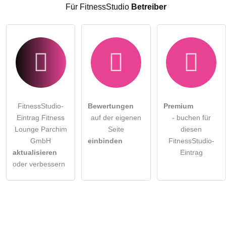
FitnessStudio-Eintrag zu stellen
.
Für FitnessStudio
Betreiber
FitnessStudio-
Bewertungen
Premium
Eintrag Fitness
auf der eigenen
- buchen für
Lounge Parchim
Seite
diesen
GmbH
einbinden
FitnessStudio-
aktualisieren
Eintrag
oder verbessern