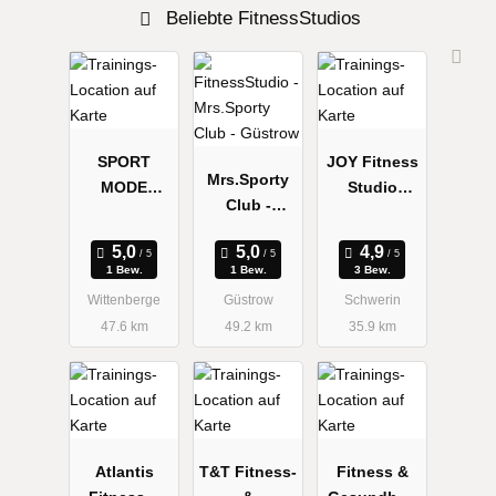
Beliebte FitnessStudios
SPORT
JOY Fitness
Mrs.Sporty
MODE
Studio
Club -
TREFF
Schwerin
Güstrow
PELEN
1 Bew.
1 Bew.
3 Bew.
Wittenberge
Güstrow
Schwerin
47.6 km
49.2 km
35.9 km
Atlantis
T&T Fitness-
Fitness &