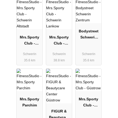
Bodystreet
Mrs.Sporty
Mrs.Sporty
Schwerin
Club -
Club -
Zentrum
Schwerin
Schwerin
Schwerin
Schwerin
Schwerin
Altstadt
Lankow
35.6 km
38.8 km
35.6 km
Mrs.Sporty
Mrs.Sporty
Parchim
Club -
FIGUR &
Güstrow
Beautycare