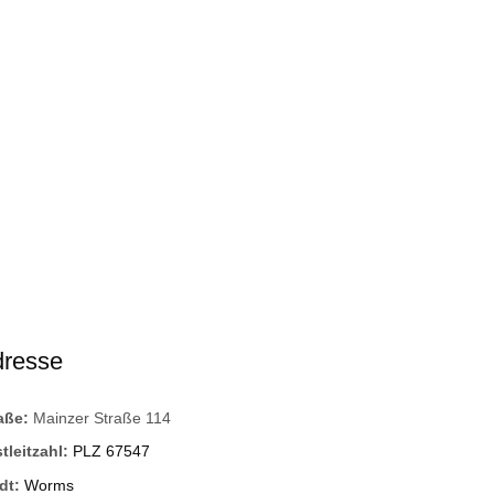
dresse
raße:
Mainzer Straße 114
tleitzahl:
PLZ 67547
dt:
Worms