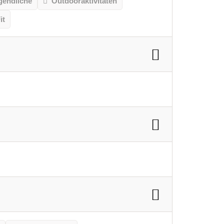
gendliche
Outdooraktivitäten
it