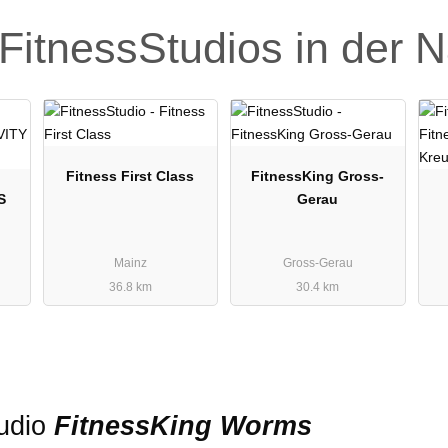
FitnessStudios in der 
Fitness First Class
FitnessKing Gross-
S
Gerau
Mainz
Gross-Gerau
36.8 km
30.4 km
tudio
FitnessKing Worms