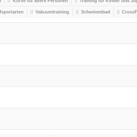
n
Kurse für ältere Personen
Training für Kinder und Ju
sportarten
Vakuumtraining
Schwimmbad
CrossF