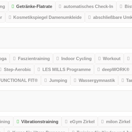
ung
Getränke-Flatrate
automatisches Check-In
Bis
r
Kosmetikspiegel Damenumkleide
abschließbare Umk
oga
Faszientraining
Indoor Cycling
Workout
Step-Aerobic
LES MILLS Programme
deepWORK®
FUNCTIONAL FIT®
Jumping
Wassergymnastik
Ta
ining
Vibrationstraining
eGym Zirkel
milon Zirkel