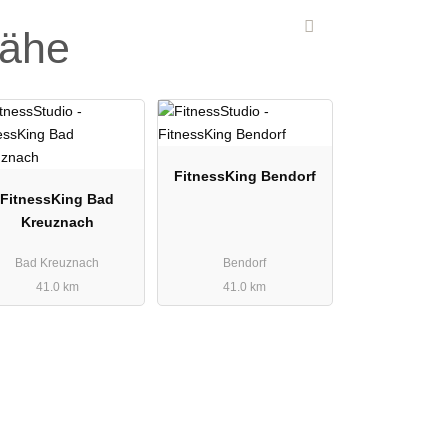
Nähe
FitnessKing Bendorf
FitnessKing Bad
Kreuznach
Bad Kreuznach
Bendorf
41.0 km
41.0 km