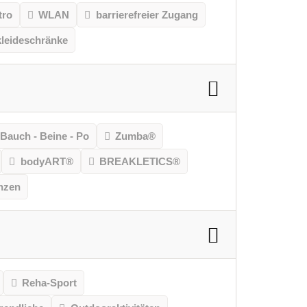
tro
WLAN
barrierefreier Zugang
leideschränke
Bauch - Beine - Po
Zumba®
bodyART®
BREAKLETICS®
nzen
Reha-Sport