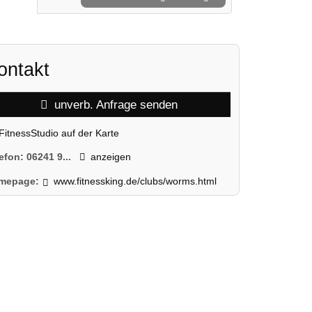
ontakt
unverb. Anfrage senden
FitnessStudio auf der Karte
lefon:
06241 9...
anzeigen
mepage:
www.fitnessking.de/clubs/worms.html