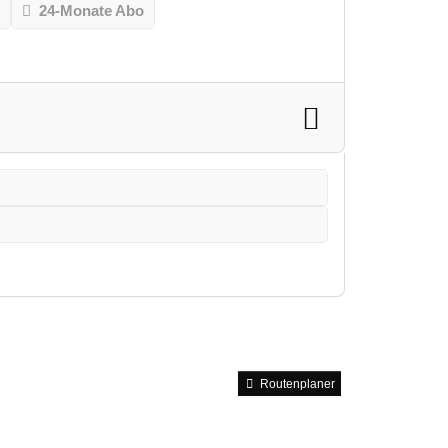
o
24-Monate Abo
Routenplaner