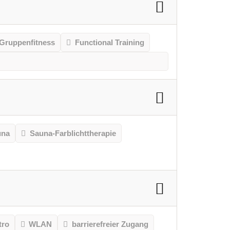
Gruppenfitness
Functional Training
una
Sauna-Farblichttherapie
tro
WLAN
barrierefreier Zugang