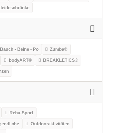
leideschränke
Bauch - Beine - Po
Zumba®
bodyART®
BREAKLETICS®
nzen
Reha-Sport
gendliche
Outdooraktivitäten