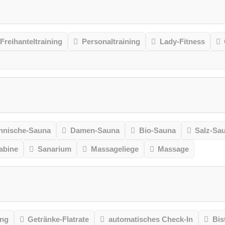
Freihanteltraining
Personaltraining
Lady-Fitness
nnische-Sauna
Damen-Sauna
Bio-Sauna
Salz-Sa
kabine
Sanarium
Massageliege
Massage
ung
Getränke-Flatrate
automatisches Check-In
Bis