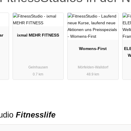
ar
ixmal MEHR FITNESS
Womens-First
EL
W
Gelnhausen
Mörfelden-Walldorf
0.7 km
48.9 km
tudio
Fitnesslife