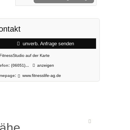
ontakt
unverb. Anfrage senden
FitnessStudio auf der Karte
lefon:
(06051)...
anzeigen
mepage:
www.fitnesslife-ag.de
Nähe