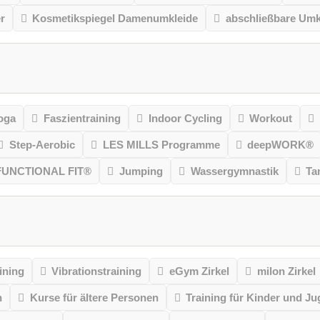
r
Kosmetikspiegel Damenumkleide
abschließbare Umk
oga
Faszientraining
Indoor Cycling
Workout
Step-Aerobic
LES MILLS Programme
deepWORK®
FUNCTIONAL FIT®
Jumping
Wassergymnastik
Ta
ining
Vibrationstraining
eGym Zirkel
milon Zirkel
n
Kurse für ältere Personen
Training für Kinder und Ju