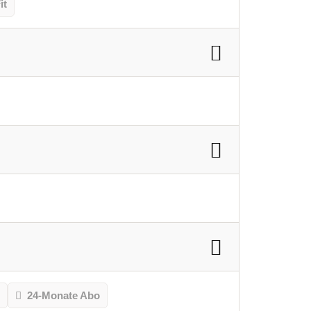
it
o
24-Monate Abo