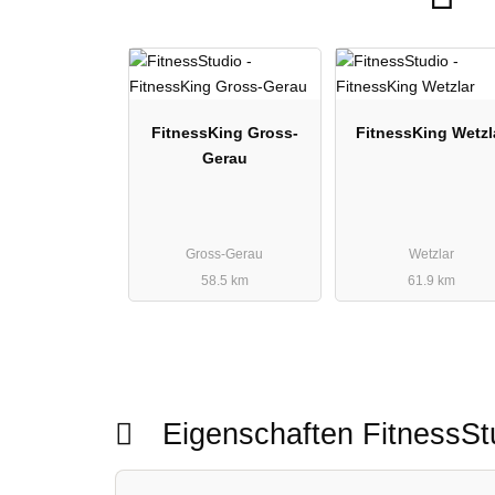
FitnessKing Gross-
FitnessKing Wetzl
Gerau
Gross-Gerau
Wetzlar
58.5 km
61.9 km
Eigenschaften FitnessS