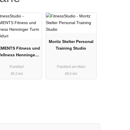
Moritz Stelter Personal
EMENTS Fitness und
Training Studio
ellness Henninger
Turm Frankfurt
Frankfurt
Frankfurt am Main
36.2 km
38.6 km