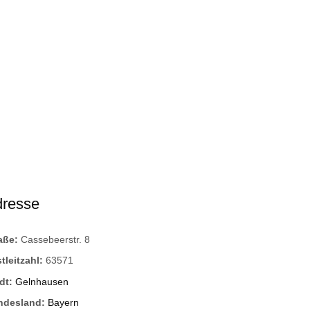
dresse
raße:
Cassebeerstr. 8
tleitzahl:
63571
dt:
Gelnhausen
ndesland:
Bayern