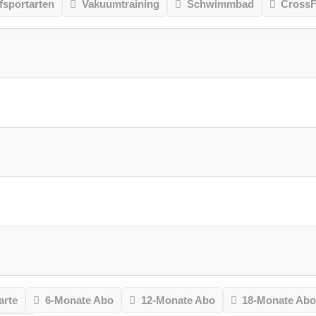
sportarten
Vakuumtraining
Schwimmbad
CrossF
arte
6-Monate Abo
12-Monate Abo
18-Monate Ab