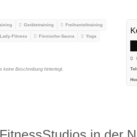
aining
Gerätetraining
Freihanteltraining
K
Lady-Fitness
Finnische-Sauna
Yoga
s keine Beschreibung hinterlegt.
Te
Ho
FitnessStudios in der 