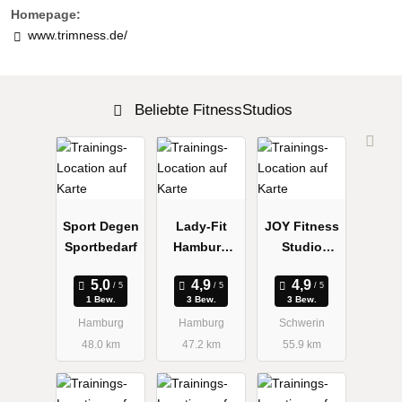
Homepage:
www.trimness.de/
Beliebte FitnessStudios
Sport Degen
Lady-Fit
JOY Fitness
Sportbedarf
Hamburg
Studio
Fitnesscent
Schwerin
er
1 Bew.
3 Bew.
3 Bew.
Hamburg
Hamburg
Schwerin
48.0 km
47.2 km
55.9 km