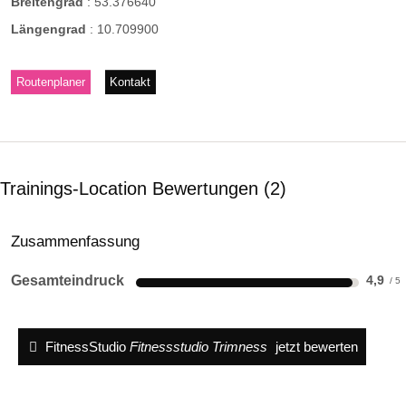
Breitengrad
:
53.376640
Längengrad
:
10.709900
Routenplaner
Kontakt
Trainings-Location Bewertungen
2
Zusammenfassung
Gesamteindruck
4,9
FitnessStudio
Fitnessstudio Trimness
jetzt bewerten