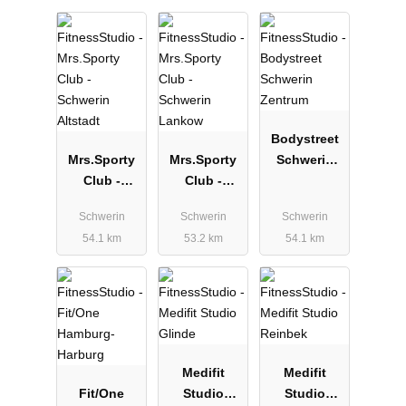
Bodystreet
Mrs.Sporty
Mrs.Sporty
Schwerin
Club -
Club -
Zentrum
Schwerin
Schwerin
Schwerin
Schwerin
Schwerin
Altstadt
Lankow
54.1 km
53.2 km
54.1 km
Medifit
Medifit
Fit/One
Studio
Studio