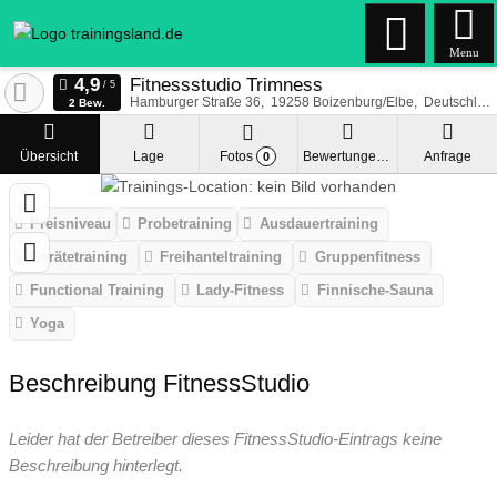
Menu
Fitnessstudio Trimness
Hamburger Straße 36
19258
Boizenburg/Elbe
Deutschland
2 Bew.
Übersicht
Lage
Fotos
Bewertungen
Anfrage
0
Preisniveau
Probetraining
Ausdauertraining
Gerätetraining
Freihanteltraining
Gruppenfitness
Functional Training
Lady-Fitness
Finnische-Sauna
Yoga
Beschreibung FitnessStudio
Leider hat der Betreiber dieses FitnessStudio-Eintrags keine
Beschreibung hinterlegt.