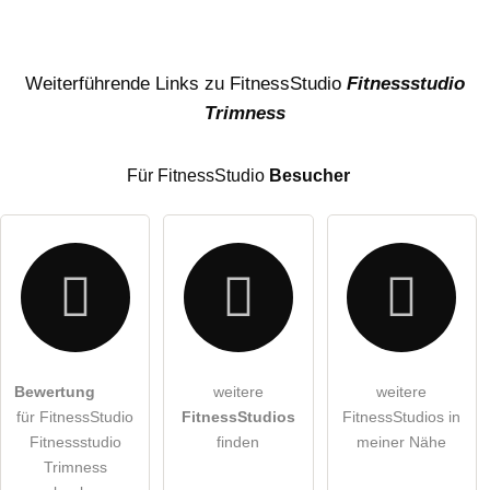
Name
Weiterführende Links zu FitnessStudio
Fitnessstudio
Trimness
E-Mail-Adresse (wird nicht veröffentlicht)
Für FitnessStudio
Besucher
Hiermit akzeptiere ich die
AGB
.
Bewertung
weitere
weitere
für FitnessStudio
FitnessStudios
FitnessStudios in
Die
Datenschutzerklärung
habe ich zur Kenntnis genommen.
Fitnessstudio
finden
meiner Nähe
öffentliche Frage stellen
Trimness
Abbrechen