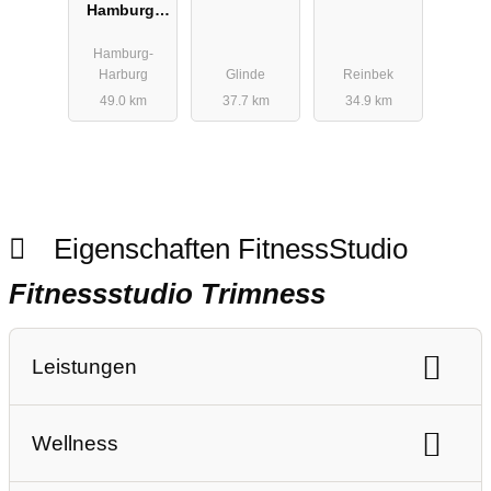
Hamburg-
Glinde
Reinbek
Harburg
Hamburg-
Harburg
Glinde
Reinbek
49.0 km
37.7 km
34.9 km
Eigenschaften FitnessStudio
Fitnessstudio Trimness
Leistungen
Ausdauertraining
Gerätetraining
Wellness
Freihanteltraining
Personaltraining