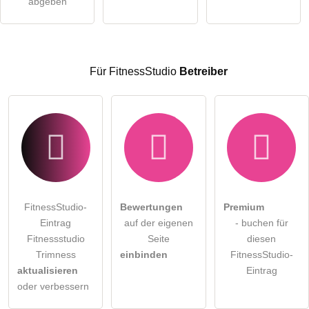
abgeben
Hinweis:
Bitte beachten Sie, öffentliche Fragen sind
für alle
Besucher sichtbar
.
Klicken Sie hier um eine
individuelle Frage
an den
FitnessStudio-Eintrag zu stellen
.
Für FitnessStudio
Betreiber
FitnessStudio-
Bewertungen
Premium
Eintrag
auf der eigenen
- buchen für
Fitnessstudio
Seite
diesen
Trimness
einbinden
FitnessStudio-
aktualisieren
Eintrag
oder verbessern