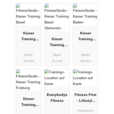
Kieser
Kieser
Training
Kieser
Training
Basel
Training
Baden
Basel
Basel
Basel
Baden
Steinentor
16.3 km
16.3 km
39.4 km
Everybodys
Fitness First
Kieser
Fitness
- Lifestyle
Training
Club
Freiburg
Freiburg im