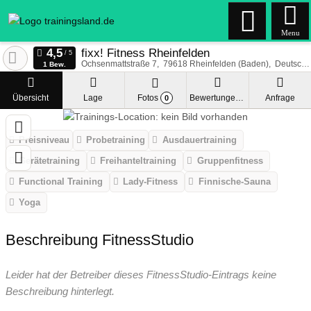
Menu
fixx! Fitness Rheinfelden
Ochsenmattstraße 7
79618
Rheinfelden (Baden)
Deutschland
1 Bew.
Übersicht
Lage
Fotos
Bewertungen
Anfrage
0
Preisniveau
Probetraining
Ausdauertraining
Gerätetraining
Freihanteltraining
Gruppenfitness
Functional Training
Lady-Fitness
Finnische-Sauna
Yoga
Beschreibung FitnessStudio
Leider hat der Betreiber dieses FitnessStudio-Eintrags keine
Beschreibung hinterlegt.