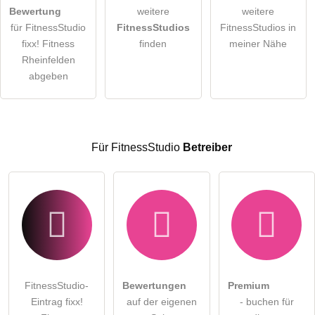
Bewertung
weitere
weitere
für FitnessStudio
FitnessStudios
FitnessStudios in
Die
Datenschutzerklärung
habe ich zur Kenntnis genommen.
fixx! Fitness
finden
meiner Nähe
öffentliche Frage stellen
Rheinfelden
Abbrechen
abgeben
Hinweis:
Bitte beachten Sie, öffentliche Fragen sind
für alle
Besucher sichtbar
.
Klicken Sie hier um eine
individuelle Frage
an den
FitnessStudio-Eintrag zu stellen
.
Für FitnessStudio
Betreiber
FitnessStudio-
Bewertungen
Premium
Eintrag fixx!
auf der eigenen
- buchen für