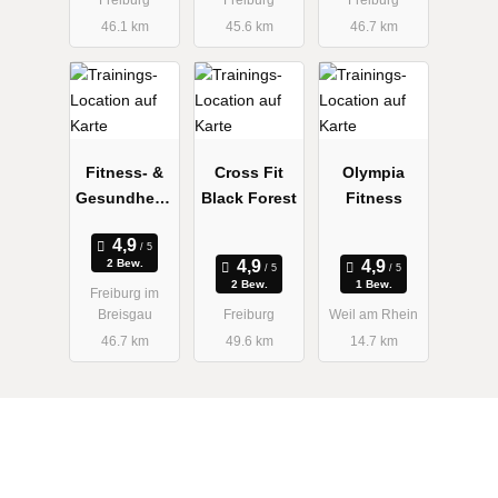
46.1 km
45.6 km
46.7 km
Fitness- &
Cross Fit
Olympia
Gesundheits
Black Forest
Fitness
zentrum
(fgz) am
2 Bew.
Institut für
2 Bew.
1 Bew.
Freiburg im
Sport und
Breisgau
Freiburg
Weil am Rhein
Sportwissen
46.7 km
49.6 km
14.7 km
schaften