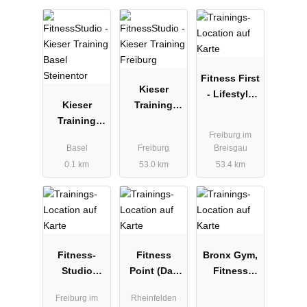
Fitness First
Kieser
- Lifestyle
Kieser
Training
Club
Training
Freiburg
Freiburg im
Basel
Basel
Freiburg
Breisgau
Steinentor
0.1 km
53.0 km
53.4 km
Fitness-
Fitness
Bronx Gym,
Studio
Point (Das
Fitness
California
Studio für
Studio
Freiburg im
Rheinfelden
die Frau)
Schneider