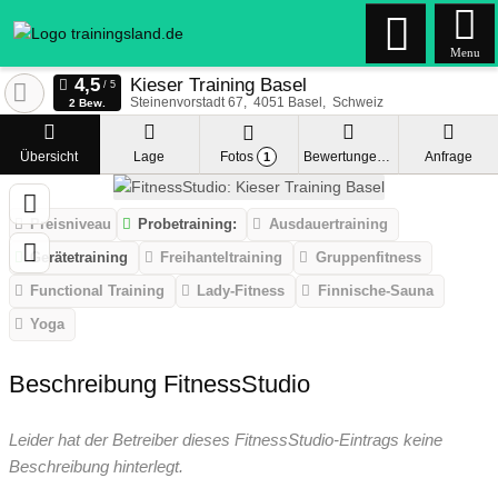
Menu
Kieser Training Basel
Steinenvorstadt 67
4051
Basel
Schweiz
2 Bew.
Übersicht
Lage
Fotos
Bewertungen
Anfrage
1
Preisniveau
Probetraining:
Ausdauertraining
Gerätetraining
Freihanteltraining
Gruppenfitness
Functional Training
Lady-Fitness
Finnische-Sauna
Yoga
Beschreibung FitnessStudio
Leider hat der Betreiber dieses FitnessStudio-Eintrags keine
Beschreibung hinterlegt.