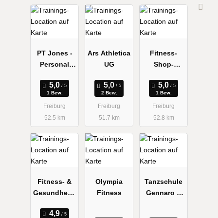
PT Jones -
Ars Athletica
Fitness-
Personal
UG
Shop-
Trainer
Freiburg
Freiburg &
1 Bew.
2 Bew.
1 Bew.
Basel
Freiburg
Freiburg
Freiburg
52.5 km
51.7 km
52.8 km
Fitness- &
Olympia
Tanzschule
Gesundheits
Fitness
Gennaro &
zentrum
Cristian
(fgz) am