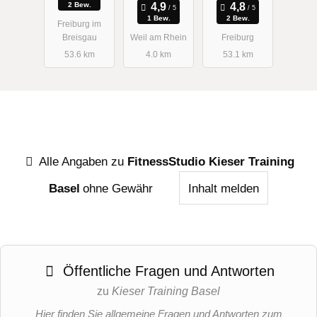
2 Bew.
Institut für
1 Bew.
2 Bew.
Freiburg im
Sport und
Breisgau
Weil am Rhein
Freiburg
Sportwissen
53.6 km
4.0 km
53.1 km
schaften
Alle Angaben zu
FitnessStudio Kieser Training
Basel
ohne Gewähr
Inhalt melden
Öffentliche Fragen und Antworten
zu
Kieser Training Basel
Hier finden Sie allgemeine Fragen und Antworten zum