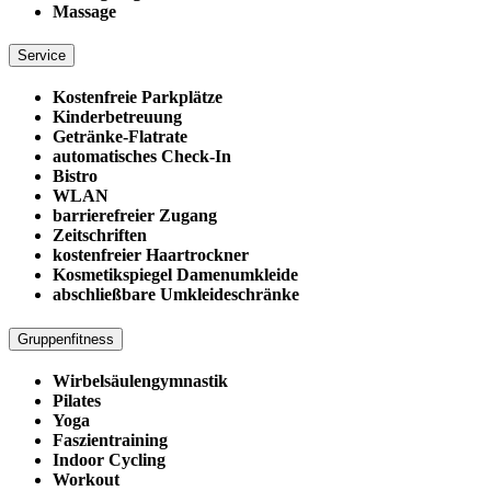
Massage
Service
Kostenfreie Parkplätze
Kinderbetreuung
Getränke-Flatrate
automatisches Check-In
Bistro
WLAN
barrierefreier Zugang
Zeitschriften
kostenfreier Haartrockner
Kosmetikspiegel Damenumkleide
abschließbare Umkleideschränke
Gruppenfitness
Wirbelsäulengymnastik
Pilates
Yoga
Faszientraining
Indoor Cycling
Workout