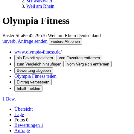
Schwarzwald
Weil am Rhein
Olympia Fitness
Basler Straße 45
79576
Weil am Rhein
Deutschland
unverb. Anfrage senden
weitere Aktionen
www.olympia-fitness.de/
als Favorit speichern
von Favoriten entfernen
zum Vergleich hinzufügen
vom Vergleich entfernen
Bewertung abgeben
Olympia Fitness teilen
Eintrag verbessern
Inhalt melden
1 Bew.
Übersicht
Lage
Fotos
0
Bewertungen
1
Anfrage