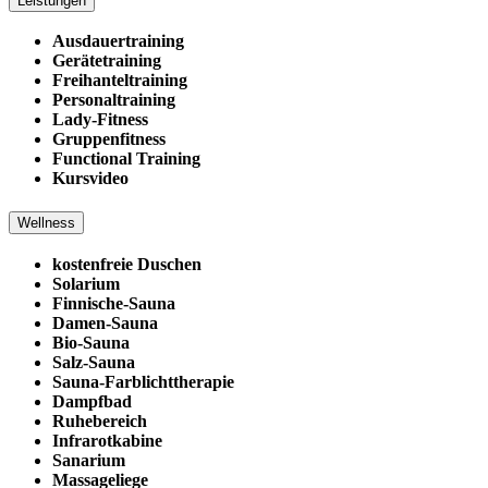
Leistungen
Ausdauertraining
Gerätetraining
Freihanteltraining
Personaltraining
Lady-Fitness
Gruppenfitness
Functional Training
Kursvideo
Wellness
kostenfreie Duschen
Solarium
Finnische-Sauna
Damen-Sauna
Bio-Sauna
Salz-Sauna
Sauna-Farblichttherapie
Dampfbad
Ruhebereich
Infrarotkabine
Sanarium
Massageliege