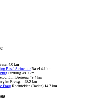
gt.
Basel
4.0 km
ing Basel Steinentor
Basel
4.1 km
iburg
Freiburg
48.9 km
eiburg im Breisgau
49.4 km
urg im Breisgau
48.2 km
ie Frau)
Rheinfelden (Baden)
14.7 km
ss