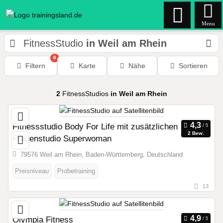
Menu
FitnessStudio
in Weil am Rhein
0
Filtern
Karte
Nähe
Sortieren
2
FitnessStudios
in Weil am Rhein
Fitnessstudio Body For Life mit zusätzlichen
2 Bew.
Frauenstudio Superwoman
79576 Weil am Rhein, Baden-Württemberg, Deutschland
Preisniveau
Probetraining
13
Olympia Fitness