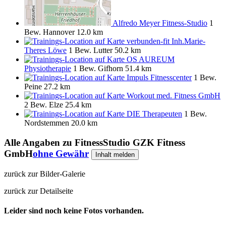
Alfredo Meyer Fitness-Studio
1
Bew.
Hannover
12.0 km
verbunden-fit Inh.Marie-
Theres Löwe
1 Bew.
Lutter
50.2 km
OS AUREUM
Physiotherapie
1 Bew.
Gifhorn
51.4 km
Impuls Fitnesscenter
1 Bew.
Peine
27.2 km
Workout med. Fitness GmbH
2 Bew.
Elze
25.4 km
DIE Therapeuten
1 Bew.
Nordstemmen
20.0 km
Alle Angaben zu
FitnessStudio GZK Fitness
GmbH
ohne Gewähr
Inhalt melden
zurück zur Bilder-Galerie
zurück zur Detailseite
Leider sind noch keine Fotos vorhanden.