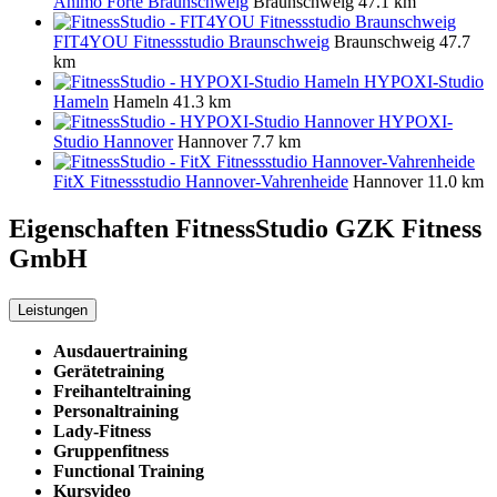
Animo Forte Braunschweig
Braunschweig
47.1 km
FIT4YOU Fitnessstudio Braunschweig
Braunschweig
47.7
km
HYPOXI-Studio
Hameln
Hameln
41.3 km
HYPOXI-
Studio Hannover
Hannover
7.7 km
FitX Fitnessstudio Hannover-Vahrenheide
Hannover
11.0 km
Eigenschaften FitnessStudio
GZK Fitness
GmbH
Leistungen
Ausdauertraining
Gerätetraining
Freihanteltraining
Personaltraining
Lady-Fitness
Gruppenfitness
Functional Training
Kursvideo