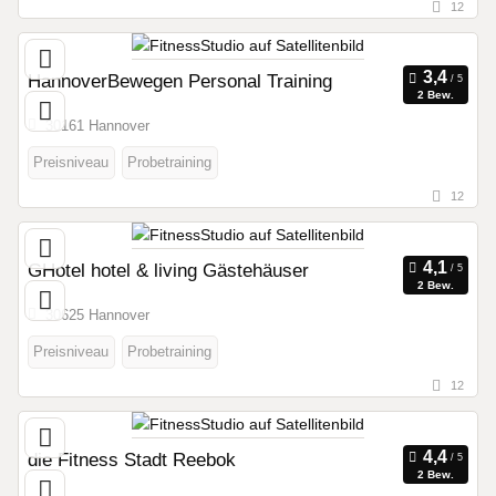
12
HannoverBewegen Personal Training
2 Bew.
30161 Hannover
Preisniveau
Probetraining
12
GHotel hotel & living Gästehäuser
2 Bew.
30625 Hannover
Preisniveau
Probetraining
12
die Fitness Stadt Reebok
2 Bew.