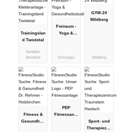
GYM-24
Wildberg
Freiraum -
Trainingslan
Yoga &
d Twistetal
Gesundheits
studio
Twistetal-
Berndorf
Schongau
Wildberg
PEP
Fitness &
Fitnessanla
Gesundheit
ge
Sport- und
Dr. Rehmer -
Therapiezen