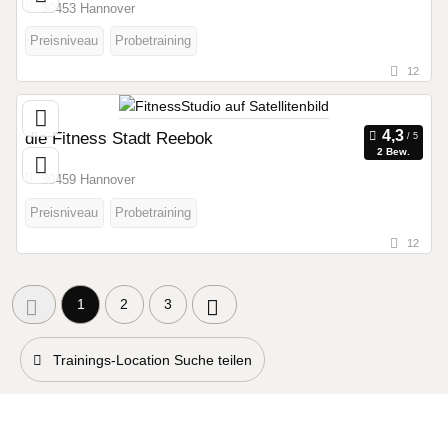
30453 Hannover
Preisniveau
Probetraining
12
die Fitness Stadt Reebok
2 Bew.
30459 Hannover
Preisniveau
Probetraining
12
1
2
3
Trainings-Location Suche teilen