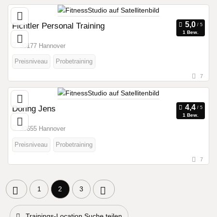
Fichtler Personal Training
1 Bew.
30177 Hannover
Preisniveau
Probetraining
7
Döring Jens
1 Bew.
30655 Hannover
Preisniveau
Probetraining
7
1
2
3
Trainings-Location Suche teilen