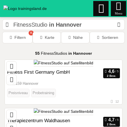
Menu
FitnessStudio
in Hannover
0
Filtern
Karte
Nähe
Sortieren
55
FitnessStudios
in Hannover
Fitness First Germany GmbH
2 Bew.
30159 Hannover
Preisniveau
Probetraining
12
Therapiezentrum Waldhausen
2 Bew.