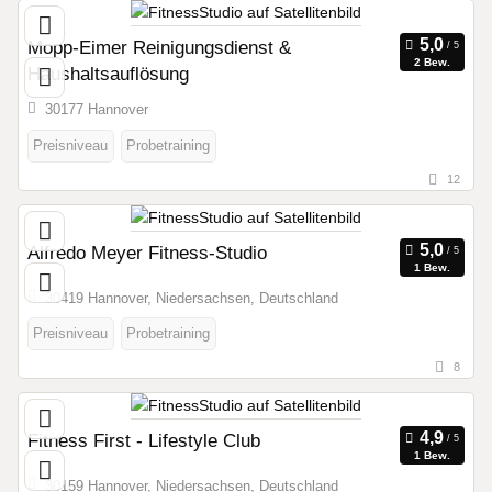
Mopp-Eimer Reinigungsdienst &
2 Bew.
Haushaltsauflösung
30177 Hannover
Preisniveau
Probetraining
12
Alfredo Meyer Fitness-Studio
1 Bew.
30419 Hannover, Niedersachsen, Deutschland
Preisniveau
Probetraining
8
Fitness First - Lifestyle Club
1 Bew.
30159 Hannover, Niedersachsen, Deutschland