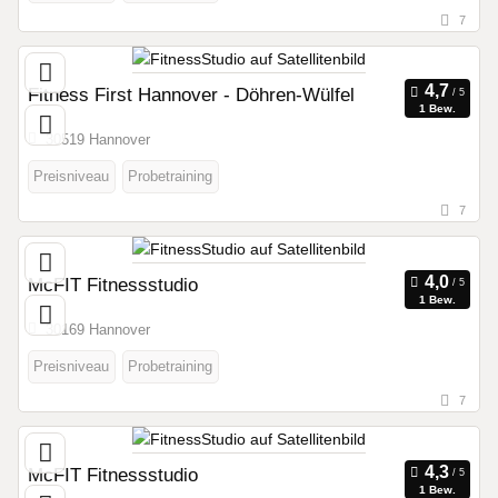
7
Fitness First Hannover - Döhren-Wülfel
1 Bew.
30519 Hannover
Preisniveau
Probetraining
7
McFIT Fitnessstudio
1 Bew.
30169 Hannover
Preisniveau
Probetraining
7
McFIT Fitnessstudio
1 Bew.