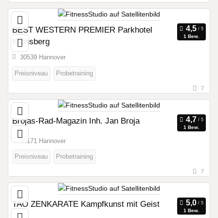
BEST WESTERN PREMIER Parkhotel
1 Bew.
Kronsberg
30539 Hannover
Preisniveau
Probetraining
7
Brojas-Rad-Magazin Inh. Jan Broja
1 Bew.
30171 Hannover
Preisniveau
Probetraining
7
TAO ZENKARATE Kampfkunst mit Geist
1 Bew.