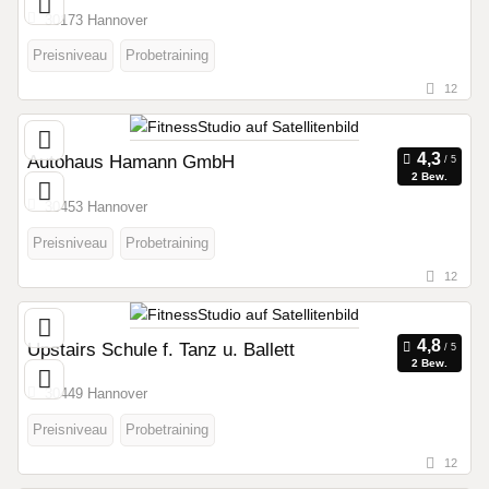
30173 Hannover
Preisniveau
Probetraining
12
Autohaus Hamann GmbH
2 Bew.
30453 Hannover
Preisniveau
Probetraining
12
Upstairs Schule f. Tanz u. Ballett
2 Bew.
30449 Hannover
Preisniveau
Probetraining
12