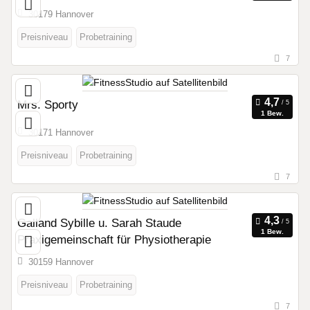
30179 Hannover
Preisniveau
Probetraining
7
Mrs. Sporty
1 Bew.
30171 Hannover
Preisniveau
Probetraining
7
Galland Sybille u. Sarah Staude
1 Bew.
Praxigemeinschaft für Physiotherapie
30159 Hannover
Preisniveau
Probetraining
7