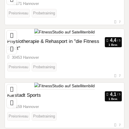
30171 Hannover
Preisniveau
Probetraining
7
Physiotherapie & Rehasport in "die Fitness
1 Bew.
Stadt"
30453 Hannover
Preisniveau
Probetraining
7
Karstadt Sports
1 Bew.
30159 Hannover
Preisniveau
Probetraining
7