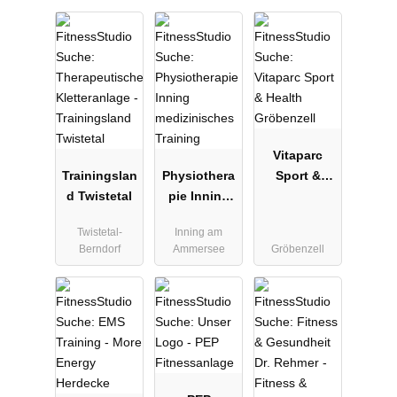
Vitaparc
Trainingslan
Physiothera
Sport &
d Twistetal
pie Inning
Health
medizinisch
Gröbenzell
Twistetal-
Inning am
es Training
Berndorf
Ammersee
Gröbenzell