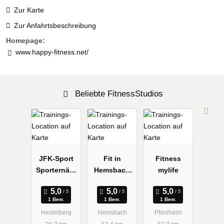
Zur Karte
Zur Anfahrtsbeschreibung
Homepage:
www.happy-fitness.net/
Beliebte FitnessStudios
JFK-Sport
Fit in
Fitness
Sporternähr
Hemsbach
mylife
ung
Bernd
1 Bew.
1 Bew.
1 Bew.
Heidelberg
Hemsbach
Pforzheim