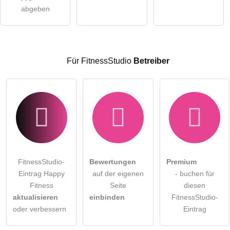
Die
Datenschutzerklärung
habe ich zur Kenntnis genommen.
abgeben
öffentliche Frage stellen
Abbrechen
Hinweis:
Bitte beachten Sie, öffentliche Fragen sind
für alle
Besucher sichtbar
.
Für FitnessStudio
Betreiber
Klicken Sie hier um eine
individuelle Frage
an den
FitnessStudio-Eintrag zu stellen
.
FitnessStudio-
Bewertungen
Premium
Eintrag Happy
auf der eigenen
- buchen für
Fitness
Seite
diesen
aktualisieren
einbinden
FitnessStudio-
oder verbessern
Eintrag