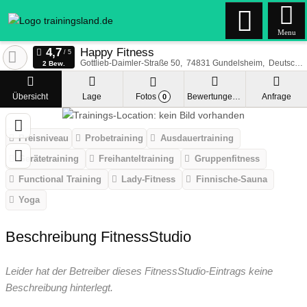
Menu
Happy Fitness
Gottlieb-Daimler-Straße 50
74831
Gundelsheim
Deutschland
2 Bew.
Übersicht
Lage
Fotos
Bewertungen
Anfrage
0
Preisniveau
Probetraining
Ausdauertraining
Gerätetraining
Freihanteltraining
Gruppenfitness
Functional Training
Lady-Fitness
Finnische-Sauna
Yoga
Beschreibung FitnessStudio
Leider hat der Betreiber dieses FitnessStudio-Eintrags keine
Beschreibung hinterlegt.