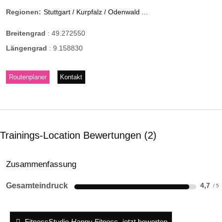
Regionen:
Stuttgart / Kurpfalz / Odenwald ...
Breitengrad
:
49.272550
Längengrad
:
9.158830
Routenplaner
Kontakt
Trainings-Location Bewertungen
2
Zusammenfassung
Gesamteindruck
4,7
FitnessStudio
Happy Fitness
jetzt bewerten