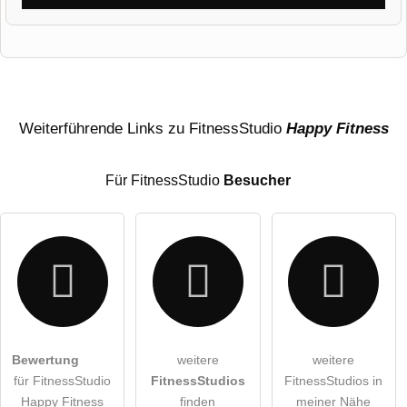
Vorname
Name
Weiterführende Links zu FitnessStudio
Happy Fitness
Für FitnessStudio
Besucher
E-Mail-Adresse (wird nicht veröffentlicht)
Bewertung
weitere
weitere
Hiermit akzeptiere ich die
AGB
.
für FitnessStudio
FitnessStudios
FitnessStudios in
Happy Fitness
finden
meiner Nähe