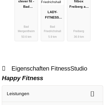
clever fit -
fitbox
Bad
Freiberg am
Mergenthei
LADY-
Neckar
m
FITNESS-
KETTE - Bad
Bad
Bad
Friedrichsha
Mergentheim
Friedrichshall
Freiberg
ll
50.6 km
5.9 km
36.9 km
Eigenschaften FitnessStudio
Happy Fitness
Leistungen