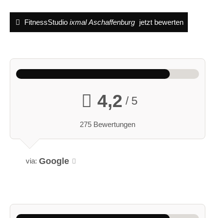
FitnessStudio
ixmal Aschaffenburg
jetzt bewerten
4,2
/ 5
275 Bewertungen
Google
via: