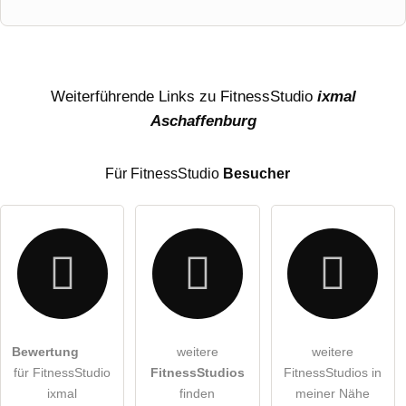
Vorname
Name
Weiterführende Links zu FitnessStudio
ixmal
Aschaffenburg
E-Mail-Adresse (wird nicht veröffentlicht)
Für FitnessStudio
Besucher
Hiermit akzeptiere ich die
AGB
.
Bewertung
weitere
weitere
für FitnessStudio
FitnessStudios
FitnessStudios in
Die
Datenschutzerklärung
habe ich zur Kenntnis genommen.
ixmal
finden
meiner Nähe