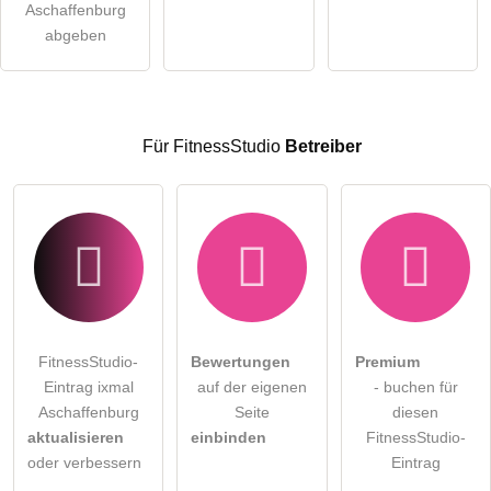
öffentliche Frage stellen
Aschaffenburg
Abbrechen
abgeben
Hinweis:
Bitte beachten Sie, öffentliche Fragen sind
für alle
Besucher sichtbar
.
Klicken Sie hier um eine
individuelle Frage
an den
FitnessStudio-Eintrag zu stellen
.
Für FitnessStudio
Betreiber
FitnessStudio-
Bewertungen
Premium
Eintrag ixmal
auf der eigenen
- buchen für
Aschaffenburg
Seite
diesen
aktualisieren
einbinden
FitnessStudio-
oder verbessern
Eintrag