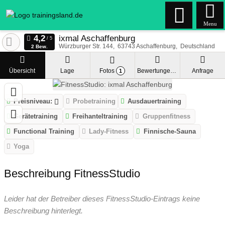
Menu
ixmal Aschaffenburg
Würzburger Str. 144
63743
Aschaffenburg
Deutschland
2 Bew.
Übersicht
Lage
Fotos
Bewertungen
Anfrage
1
Preisniveau:
Probetraining
Ausdauertraining
Gerätetraining
Freihanteltraining
Gruppenfitness
Functional Training
Lady-Fitness
Finnische-Sauna
Yoga
Beschreibung FitnessStudio
Leider hat der Betreiber dieses FitnessStudio-Eintrags keine
Beschreibung hinterlegt.