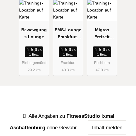
Bewewgung
EMS-Lounge
Migros
s Lounge
Frankfurt-
Freizeit
Europavierte
Deutschland
l
GmbH
1 Bew.
1 Bew.
1 Bew.
Biebergemünd
Frankfurt
Eschborn
29.2 km
40.3 km
47.0 km
Alle Angaben zu
FitnessStudio ixmal
Aschaffenburg
ohne Gewähr
Inhalt melden