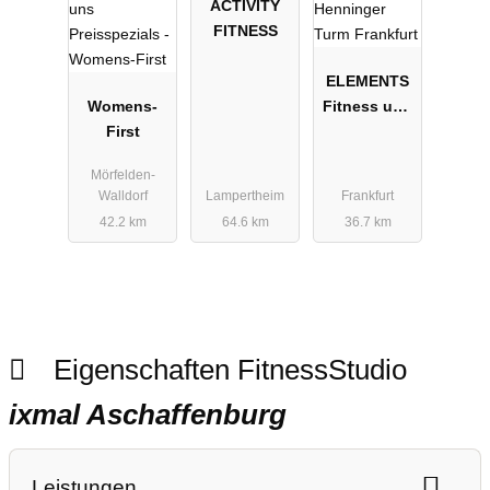
ACTIVITY
FITNESS
ELEMENTS
Womens-
Fitness und
First
Wellness
Henninger
Mörfelden-
Turm
Walldorf
Lampertheim
Frankfurt
Frankfurt
42.2 km
64.6 km
36.7 km
Eigenschaften FitnessStudio
ixmal Aschaffenburg
Leistungen