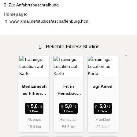
Zur Anfahrtsbeschreibung
Homepage:
www.ixmal.de/studios/aschaffenburg.html
Beliebte FitnessStudios
Medizinisch
Fit in
agilAmed
es Fitness-
Hemsbach
Studio
Bernd
Roland
1 Bew.
1 Bew.
1 Bew.
Alzenau
Hemsbach
Frankfurt
15.4 km
56.5 km
39.4 km