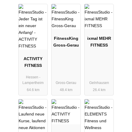
FitnessKing
ixmal MEHR
Gross-Gerau
FITNESS
ACTIVITY
FITNESS
Hessen -
Lampertheim
Gross-Gerau
Gelnhausen
64.6 km
48.4 km
26.4 km