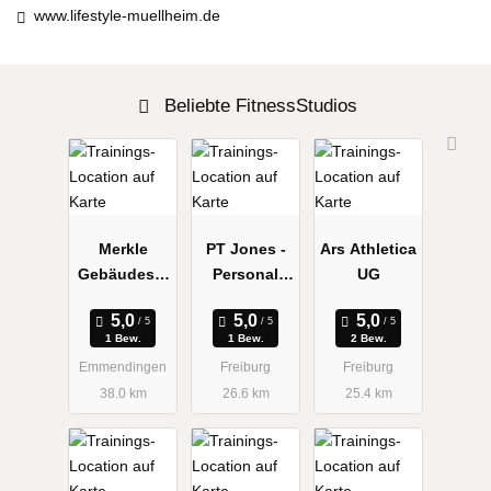
www.lifestyle-muellheim.de
Beliebte FitnessStudios
Merkle
PT Jones -
Ars Athletica
Gebäudeser
Personal
UG
vice
Trainer
Freiburg &
1 Bew.
1 Bew.
2 Bew.
Basel
Emmendingen
Freiburg
Freiburg
38.0 km
26.6 km
25.4 km