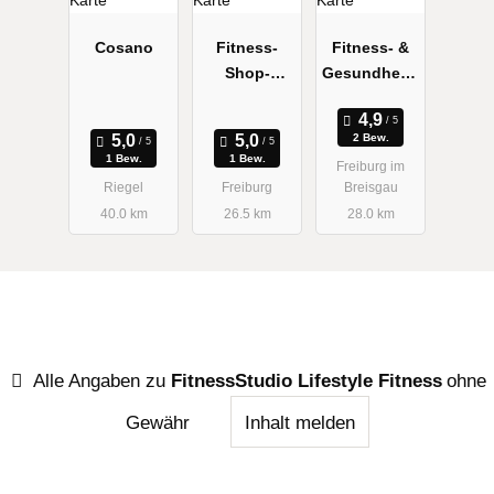
Cosano
Fitness-
Fitness- &
Shop-
Gesundheits
Freiburg
zentrum
(fgz) am
2 Bew.
Institut für
1 Bew.
1 Bew.
Freiburg im
Sport und
Riegel
Freiburg
Breisgau
Sportwissen
40.0 km
26.5 km
28.0 km
schaften
Alle Angaben zu
FitnessStudio Lifestyle Fitness
ohne
Gewähr
Inhalt melden