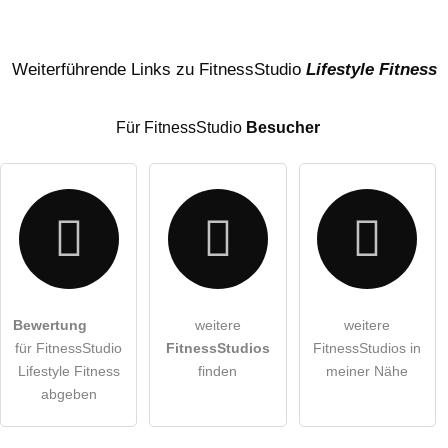
Name
Weiterführende Links zu FitnessStudio
Lifestyle Fitness
Für FitnessStudio
Besucher
E-Mail-Adresse (wird nicht veröffentlicht)
Bewertung
weitere
weitere
Hiermit akzeptiere ich die
AGB
.
für FitnessStudio
FitnessStudios
FitnessStudios in
Lifestyle Fitness
finden
meiner Nähe
Die
Datenschutzerklärung
habe ich zur Kenntnis genommen.
abgeben
öffentliche Frage stellen
Abbrechen