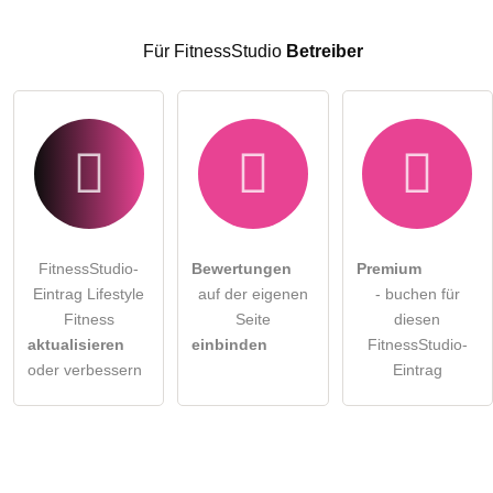
Hinweis:
Bitte beachten Sie, öffentliche Fragen sind
für alle
Besucher sichtbar
.
Für FitnessStudio
Betreiber
Klicken Sie hier um eine
individuelle Frage
an den
FitnessStudio-Eintrag zu stellen
.
FitnessStudio-
Bewertungen
Premium
Eintrag Lifestyle
auf der eigenen
- buchen für
Fitness
Seite
diesen
aktualisieren
einbinden
FitnessStudio-
oder verbessern
Eintrag