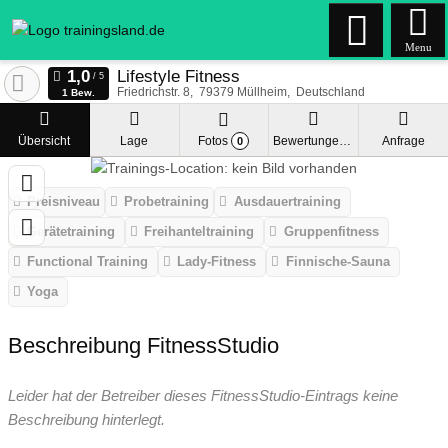
Menu
Lifestyle Fitness
Friedrichstr. 8
79379
Müllheim
Deutschland
1 Bew.
Übersicht
Lage
Fotos
Bewertungen
Anfrage
0
Preisniveau
Probetraining
Ausdauertraining
Gerätetraining
Freihanteltraining
Gruppenfitness
Functional Training
Lady-Fitness
Finnische-Sauna
Yoga
Beschreibung FitnessStudio
Leider hat der Betreiber dieses FitnessStudio-Eintrags keine
Beschreibung hinterlegt.