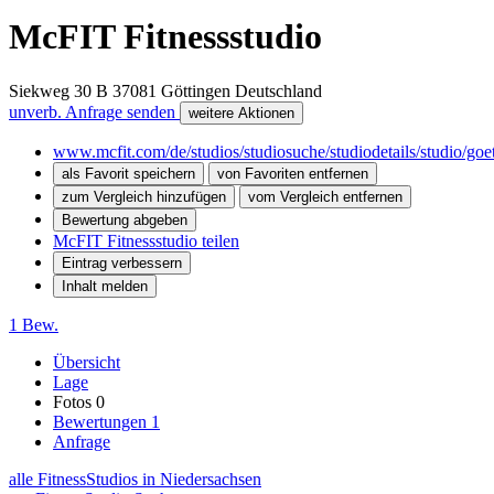
McFIT Fitnessstudio
Siekweg 30 B
37081
Göttingen
Deutschland
unverb. Anfrage senden
weitere Aktionen
www.mcfit.com/de/studios/studiosuche/studiodetails/studio/goet
als Favorit speichern
von Favoriten entfernen
zum Vergleich hinzufügen
vom Vergleich entfernen
Bewertung abgeben
McFIT Fitnessstudio teilen
Eintrag verbessern
Inhalt melden
1 Bew.
Übersicht
Lage
Fotos
0
Bewertungen
1
Anfrage
alle FitnessStudios in Niedersachsen