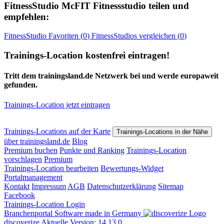
FitnessStudio
McFIT Fitnessstudio
teilen und
empfehlen:
FitnessStudio
Favoriten (
0
)
FitnessStudios
vergleichen (
0
)
Trainings-Location kostenfrei eintragen!
Tritt dem trainingsland.de Netzwerk bei und werde europaweit
gefunden.
Trainings-Location jetzt eintragen
Trainings-Locations auf der Karte
Trainings-Locations in der Nähe
über trainingsland.de
Blog
Premium buchen
Punkte und Ranking
Trainings-Location
vorschlagen
Premium
Trainings-Location bearbeiten
Bewertungs-Widget
Portalmanagement
Kontakt
Impressum
AGB
Datenschutzerklärung
Sitemap
Facebook
Trainings-Location Login
Branchenportal Software made in Germany
discoverize
Aktuelle Version: 14.13.0