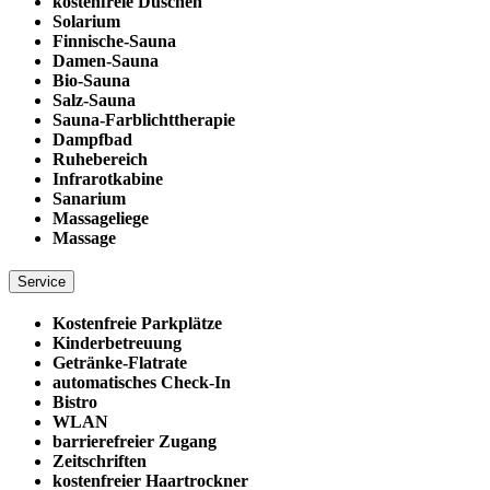
kostenfreie Duschen
Solarium
Finnische-Sauna
Damen-Sauna
Bio-Sauna
Salz-Sauna
Sauna-Farblichttherapie
Dampfbad
Ruhebereich
Infrarotkabine
Sanarium
Massageliege
Massage
Service
Kostenfreie Parkplätze
Kinderbetreuung
Getränke-Flatrate
automatisches Check-In
Bistro
WLAN
barrierefreier Zugang
Zeitschriften
kostenfreier Haartrockner