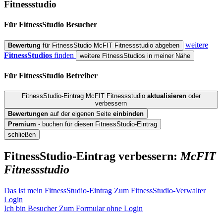
Fitnessstudio
Für FitnessStudio
Besucher
weitere
Bewertung
für FitnessStudio McFIT Fitnessstudio abgeben
FitnessStudios
finden
weitere FitnessStudios in meiner Nähe
Für FitnessStudio
Betreiber
FitnessStudio-Eintrag McFIT Fitnessstudio
aktualisieren
oder
verbessern
Bewertungen
auf der eigenen Seite
einbinden
Premium
- buchen für diesen FitnessStudio-Eintrag
schließen
FitnessStudio-Eintrag verbessern:
McFIT
Fitnessstudio
Das ist mein FitnessStudio-Eintrag
Zum FitnessStudio-Verwalter
Login
Ich bin Besucher
Zum Formular ohne Login