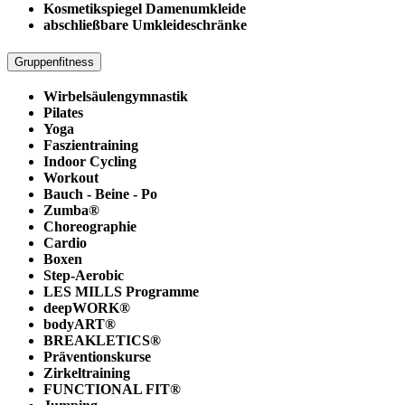
Kosmetikspiegel Damenumkleide
abschließbare Umkleideschränke
Gruppenfitness
Wirbelsäulengymnastik
Pilates
Yoga
Faszientraining
Indoor Cycling
Workout
Bauch - Beine - Po
Zumba®
Choreographie
Cardio
Boxen
Step-Aerobic
LES MILLS Programme
deepWORK®
bodyART®
BREAKLETICS®
Präventionskurse
Zirkeltraining
FUNCTIONAL FIT®