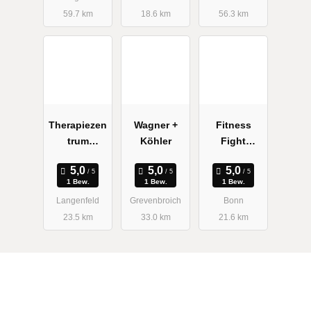
59.7 km
18.6 km
56.3 km
Therapiezen
Wagner +
Fitness
trum
Köhler
Fight
Wiebusch +
Academy
Göddertz
1 Bew.
1 Bew.
1 Bew.
Langenfeld
Grevenbroich
Bonn
23.5 km
33.0 km
21.6 km