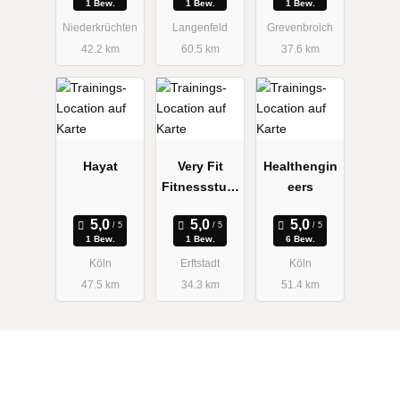
1 Bew.
1 Bew.
1 Bew.
Niederkrüchten
Langenfeld
Grevenbroich
42.2 km
60.5 km
37.6 km
Hayat
Very Fit
Healthengin
Fitnessstudi
eers
o
1 Bew.
1 Bew.
6 Bew.
Köln
Erftstadt
Köln
47.5 km
34.3 km
51.4 km