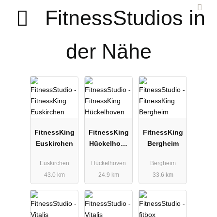
FitnessStudios in
der Nähe
FitnessKing
FitnessKing
FitnessKing
Euskirchen
Hückelhove
Bergheim
n
Euskirchen
Hückelhoven
Bergheim
43.0 km
24.9 km
33.6 km