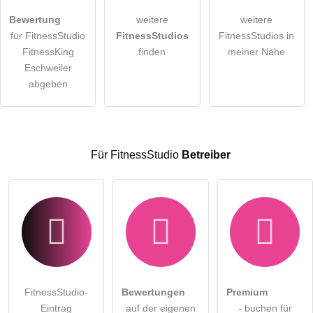
Hiermit akzeptiere ich die
AGB
.
Bewertung
weitere
weitere
für FitnessStudio
FitnessStudios
FitnessStudios in
Die
Datenschutzerklärung
habe ich zur Kenntnis genommen.
FitnessKing
finden
meiner Nähe
öffentliche Frage stellen
Eschweiler
Abbrechen
abgeben
Hinweis:
Bitte beachten Sie, öffentliche Fragen sind
für alle
Besucher sichtbar
.
Klicken Sie hier um eine
individuelle Frage
an den
FitnessStudio-Eintrag zu stellen
.
Für FitnessStudio
Betreiber
FitnessStudio-
Bewertungen
Premium
Eintrag
auf der eigenen
- buchen für