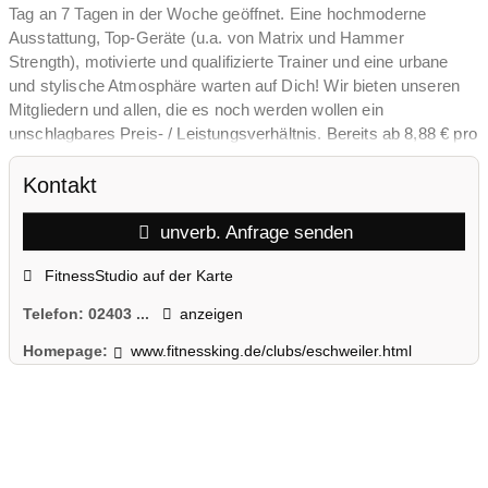
Tag an 7 Tagen in der Woche geöffnet. Eine hochmoderne
Ausstattung, Top-Geräte (u.a. von Matrix und Hammer
Strength), motivierte und qualifizierte Trainer und eine urbane
und stylische Atmosphäre warten auf Dich! Wir bieten unseren
Mitgliedern und allen, die es noch werden wollen ein
unschlagbares Preis- / Leistungsverhältnis. Bereits ab 8,88 € pro
Monat kannst auch du Königin bzw. König werden. Dein
FitnessKing in Eschweiler freut sich auf Dich! #wearelifestyle
Kontakt
unverb. Anfrage senden
FitnessStudio auf der Karte
Telefon:
02403 ...
anzeigen
Homepage:
www.fitnessking.de/clubs/eschweiler.html