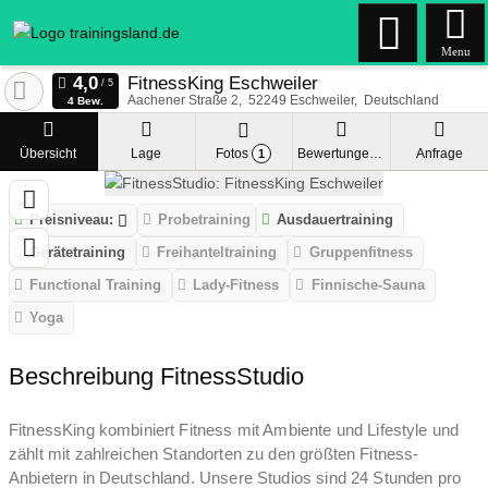
Menu
FitnessKing Eschweiler
Aachener Straße 2
52249
Eschweiler
Deutschland
4 Bew.
Übersicht
Lage
Fotos
Bewertungen
Anfrage
1
Preisniveau:
Probetraining
Ausdauertraining
Gerätetraining
Freihanteltraining
Gruppenfitness
Functional Training
Lady-Fitness
Finnische-Sauna
Yoga
Beschreibung FitnessStudio
FitnessKing kombiniert Fitness mit Ambiente und Lifestyle und
zählt mit zahlreichen Standorten zu den größten Fitness-
Anbietern in Deutschland. Unsere Studios sind 24 Stunden pro