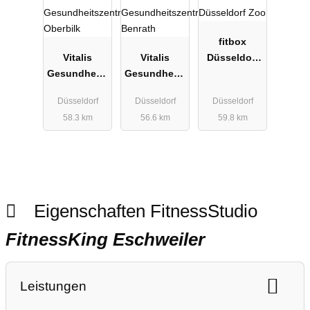
fitbox
Vitalis
Vitalis
Düsseldorf
Gesundheits
Gesundheits
Zoo
zentrum
zentrum
Düsseldorf
Düsseldorf
Düsseldorf
Oberbilk
Benrath
58.3 km
56.6 km
59.8 km
Eigenschaften FitnessStudio
FitnessKing Eschweiler
Leistungen