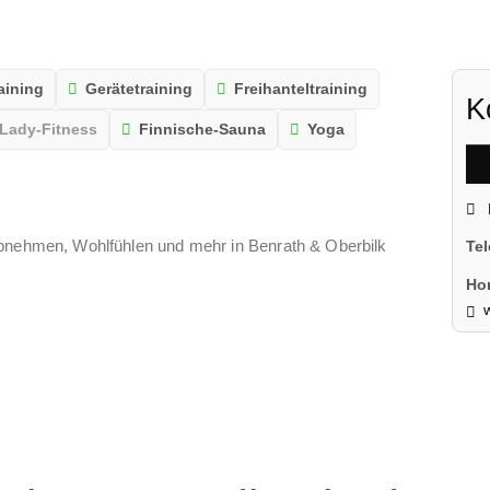
aining
Gerätetraining
Freihanteltraining
K
Lady-Fitness
Finnische-Sauna
Yoga
Abnehmen, Wohlfühlen und mehr in Benrath & Oberbilk
Te
Ho
w