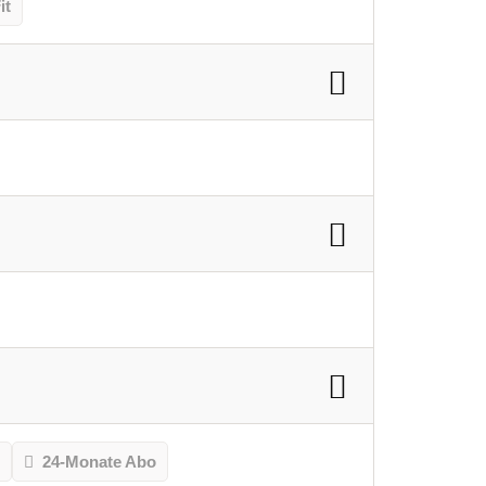
it
o
24-Monate Abo