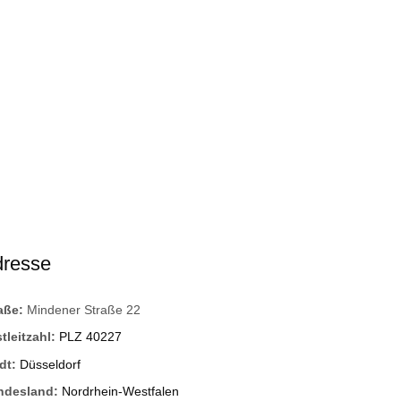
dresse
raße:
Mindener Straße 22
tleitzahl:
PLZ 40227
dt:
Düsseldorf
ndesland:
Nordrhein-Westfalen