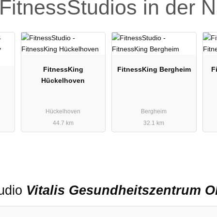
FitnessStudios in der 
FitnessKing
FitnessKing Bergheim
F
Hückelhoven
Hückelhoven
Bergheim
44.7 km
32.1 km
tudio
Vitalis Gesundheitszentrum O