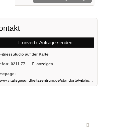
ontakt
unverb. Anfrage senden
FitnessStudio auf der Karte
lefon:
0211 77...
anzeigen
mepage:
ww.vitalisgesundheitszentrum.de/standorte/vitalis-oberbilk.html