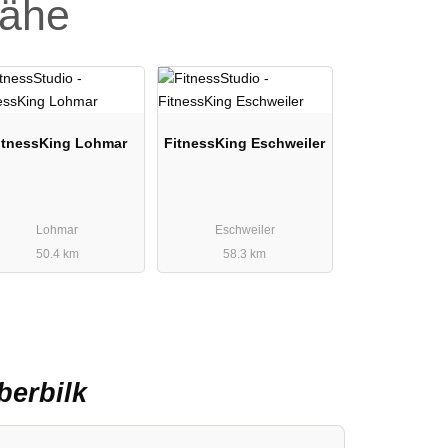
Nähe
itnessKing Lohmar
FitnessKing Eschweiler
Lohmar
Eschweiler
50.4 km
58.3 km
berbilk