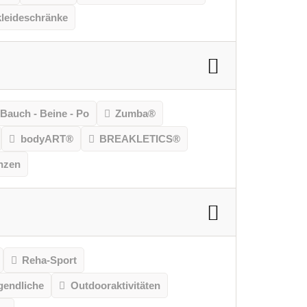
leideschränke
Bauch - Beine - Po
Zumba®
bodyART®
BREAKLETICS®
nzen
Reha-Sport
gendliche
Outdooraktivitäten