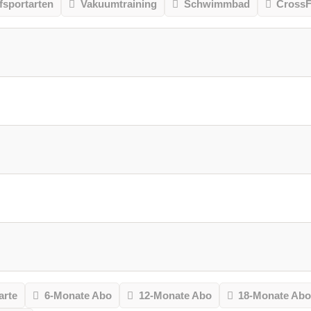
sportarten
Vakuumtraining
Schwimmbad
CrossF
arte
6-Monate Abo
12-Monate Abo
18-Monate Ab