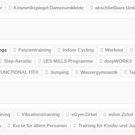
r
Kosmetikspiegel Damenumkleide
abschließbare Umk
oga
Faszientraining
Indoor Cycling
Workout
Step-Aerobic
LES MILLS Programme
deepWORK®
FUNCTIONAL FIT®
Jumping
Wassergymnastik
Ta
ining
Vibrationstraining
eGym Zirkel
milon Zirkel
n
Kurse für ältere Personen
Training für Kinder und Ju