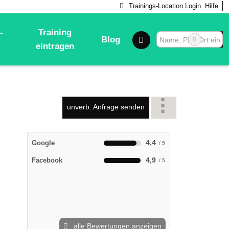
Trainings-Location Login
Hilfe
-
Training
Blog
eintragen
unverb. Anfrage senden
4,4
Google
4,9
Facebook
alle Bewertungen anzeigen