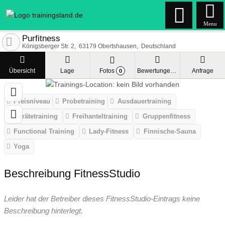
Menu
Purfitness
Königsberger Str. 2
63179
Obertshausen
Deutschland
Übersicht
Lage
Fotos
Bewertungen
Anfrage
0
Preisniveau
Probetraining
Ausdauertraining
Gerätetraining
Freihanteltraining
Gruppenfitness
Functional Training
Lady-Fitness
Finnische-Sauna
Yoga
Beschreibung FitnessStudio
Leider hat der Betreiber dieses FitnessStudio-Eintrags keine
Beschreibung hinterlegt.