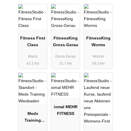
Fitness First
FitnessKing
FitnessKing
Class
Gross-Gerau
Worms
Mainz
Gross-Gerau
Worms
42.1 km
31.7 km
59.2 km
ixmal MEHR
Medx
FITNESS
Training
Wiesbaden