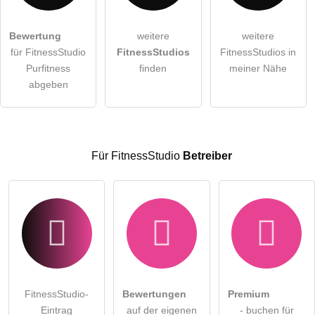
Bewertung
weitere
weitere
Hiermit akzeptiere ich die
AGB
.
für FitnessStudio
FitnessStudios
FitnessStudios in
Purfitness
finden
meiner Nähe
Die
Datenschutzerklärung
habe ich zur Kenntnis genommen.
abgeben
öffentliche Frage stellen
Abbrechen
Hinweis:
Bitte beachten Sie, öffentliche Fragen sind
für alle
Besucher sichtbar
.
Für FitnessStudio
Betreiber
Klicken Sie hier um eine
individuelle Frage
an den
FitnessStudio-Eintrag zu stellen
.
FitnessStudio-
Bewertungen
Premium
Eintrag
auf der eigenen
- buchen für