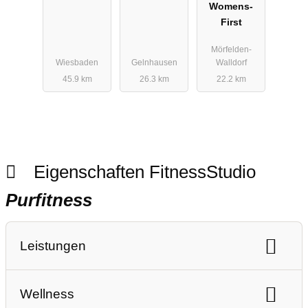
Womens-
First
Mörfelden-
Wiesbaden
Gelnhausen
Walldorf
45.9 km
26.3 km
22.2 km
Eigenschaften FitnessStudio
Purfitness
Leistungen
Ausdauertraining
Gerätetraining
Wellness
Freihanteltraining
Personaltraining