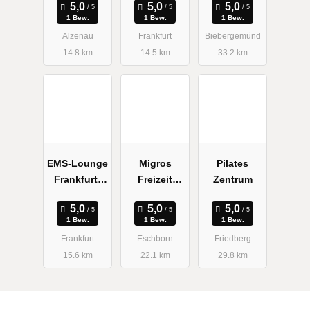
Roland
1 Bew.
1 Bew.
1 Bew.
Alzenau
Frankfurt
Biebergemünd
14.8 km
14.5 km
33.2 km
EMS-Lounge
Migros
Pilates
Frankfurt-
Freizeit
Zentrum
Europavierte
Deutschland
l
GmbH
1 Bew.
1 Bew.
1 Bew.
Frankfurt
Eschborn
Friedberg
15.6 km
22.1 km
29.8 km