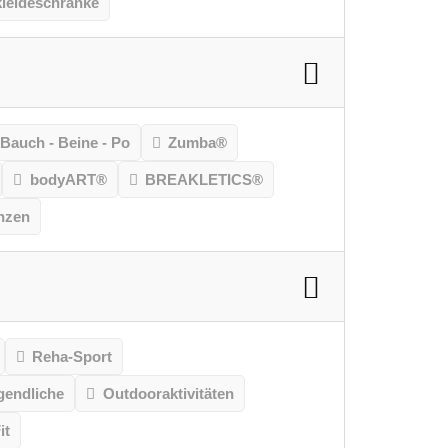
leideschränke
Bauch - Beine - Po
Zumba®
bodyART®
BREAKLETICS®
nzen
Reha-Sport
gendliche
Outdooraktivitäten
it