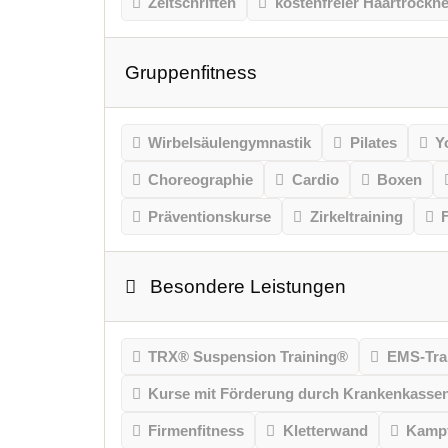
Zeitschriften
kostenfreier Haartrockne
Gruppenfitness
Wirbelsäulengymnastik
Pilates
Y
Choreographie
Cardio
Boxen
Präventionskurse
Zirkeltraining
Besondere Leistungen
TRX® Suspension Training®
EMS-Tra
Kurse mit Förderung durch Krankenkasse
Firmenfitness
Kletterwand
Kampf