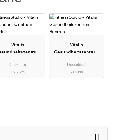
Vitalis
Vitalis
esundheitszentrum
Gesundheitszentrum
Oberbilk
Benrath
Düsseldorf
Düsseldorf
59.2 km
58.3 km