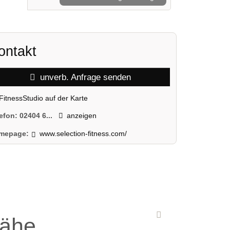
ontakt
unverb. Anfrage senden
FitnessStudio auf der Karte
lefon:
02404 6...
anzeigen
mepage:
www.selection-fitness.com/
Nähe