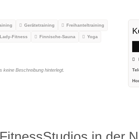
aining
Gerätetraining
Freihanteltraining
K
Lady-Fitness
Finnische-Sauna
Yoga
s keine Beschreibung hinterlegt.
Te
Ho
FitnessStudios in der 