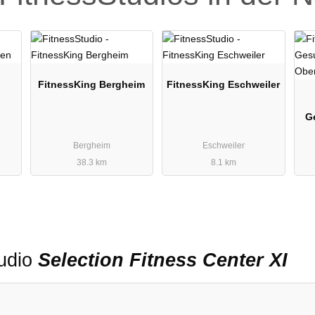
FitnessKing Bergheim
FitnessKing Eschweiler
G
Bergheim
Eschweiler
38.3 km
8.1 km
tudio
Selection Fitness Center XI