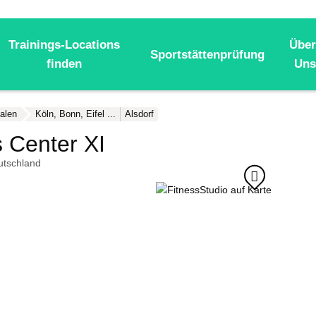
Trainings-Locations
Über
Sportstättenprüfung
finden
Uns
alen
Köln, Bonn, Eifel ...
Alsdorf
s Center XI
utschland