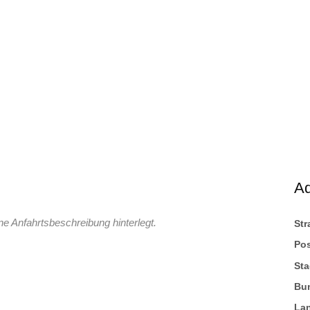
A
ne Anfahrtsbeschreibung hinterlegt.
St
Pos
Sta
Bu
La