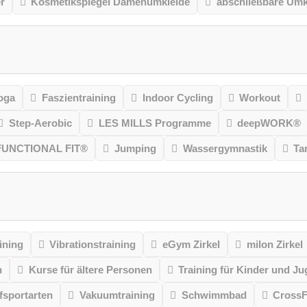
r
Kosmetikspiegel Damenumkleide
abschließbare Umk
oga
Faszientraining
Indoor Cycling
Workout
Step-Aerobic
LES MILLS Programme
deepWORK®
FUNCTIONAL FIT®
Jumping
Wassergymnastik
Ta
ining
Vibrationstraining
eGym Zirkel
milon Zirkel
n
Kurse für ältere Personen
Training für Kinder und Ju
sportarten
Vakuumtraining
Schwimmbad
CrossF