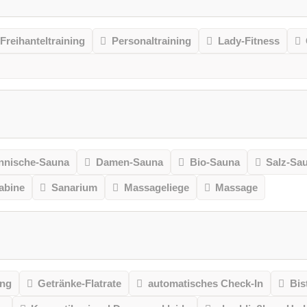
Freihanteltraining
Personaltraining
Lady-Fitness
nnische-Sauna
Damen-Sauna
Bio-Sauna
Salz-Sa
kabine
Sanarium
Massageliege
Massage
ung
Getränke-Flatrate
automatisches Check-In
Bis