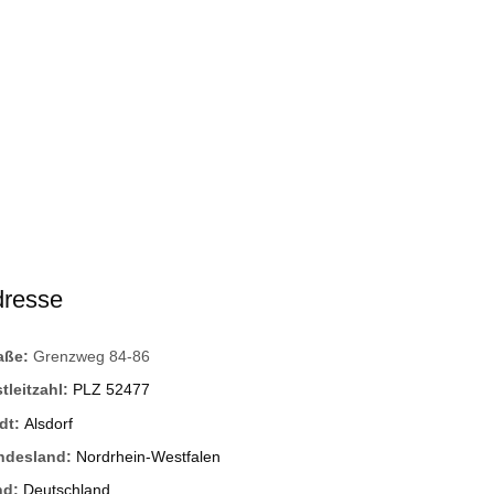
dresse
raße:
Grenzweg 84-86
tleitzahl:
PLZ 52477
dt:
Alsdorf
ndesland:
Nordrhein-Westfalen
nd:
Deutschland