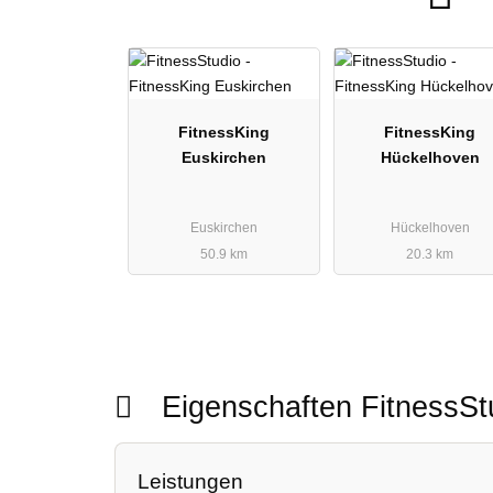
FitnessKing
FitnessKing
Euskirchen
Hückelhoven
Euskirchen
Hückelhoven
50.9 km
20.3 km
Eigenschaften FitnessS
Leistungen