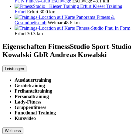
FUN Fitness-Club Eschwege
Eschwege
43.1 km
Kieser Training
Erfurt
Erfurt
30.0 km
Panorama Fitness &
Gesundheitsclub
Weimar
48.6 km
Fitness-Studio Frau In Form
Erfurt
30.3 km
Eigenschaften FitnessStudio
Sport-Studio
Kowalski GbR Andreas Kowalski
Leistungen
Ausdauertraining
Gerätetraining
Freihanteltraining
Personaltraining
Lady-Fitness
Gruppenfitness
Functional Training
Kursvideo
Wellness