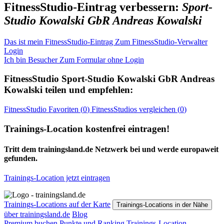
FitnessStudio-Eintrag verbessern:
Sport-
Studio Kowalski GbR Andreas Kowalski
Das ist mein FitnessStudio-Eintrag
Zum FitnessStudio-Verwalter
Login
Ich bin Besucher
Zum Formular ohne Login
FitnessStudio
Sport-Studio Kowalski GbR Andreas
Kowalski
teilen und empfehlen:
FitnessStudio
Favoriten (
0
)
FitnessStudios
vergleichen (
0
)
Trainings-Location kostenfrei eintragen!
Tritt dem trainingsland.de Netzwerk bei und werde europaweit
gefunden.
Trainings-Location jetzt eintragen
Trainings-Locations auf der Karte
Trainings-Locations in der Nähe
über trainingsland.de
Blog
Premium buchen
Punkte und Ranking
Trainings-Location