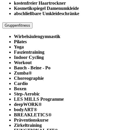
kostenfreier Haartrockner
Kosmetikspiegel Damenumkleide
abschließbare Umkleideschränke
Gruppenfitness
Wirbelsäulengymnastik
Pilates
Yoga
Faszientraining
Indoor Cycling
Workout
Bauch - Beine - Po
Zumba®
Choreographie
Cardio
Boxen
Step-Aerobic
LES MILLS Programme
deepWORK®
bodyART®
BREAKLETICS®
Präventionskurse
Zirkeltraining