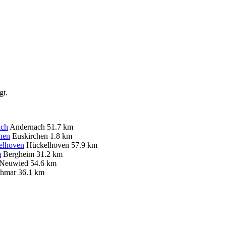
gt.
ach
Andernach
51.7 km
hen
Euskirchen
1.8 km
elhoven
Hückelhoven
57.9 km
m
Bergheim
31.2 km
Neuwied
54.6 km
hmar
36.1 km