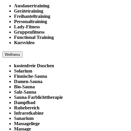
Ausdauertraining
Gerätetraining
Freihanteltraining
Personaltraining
Lady-Fitness
Gruppenfitness
Functional Training
Kursvideo
Wellness
kostenfreie Duschen
Solarium
Finnische-Sauna
Damen-Sauna
Bio-Sauna
Salz-Sauna
Sauna-Farblichttherapie
Dampfbad
Ruhebereich
Infrarotkabine
Sanarium
Massageliege
Massage