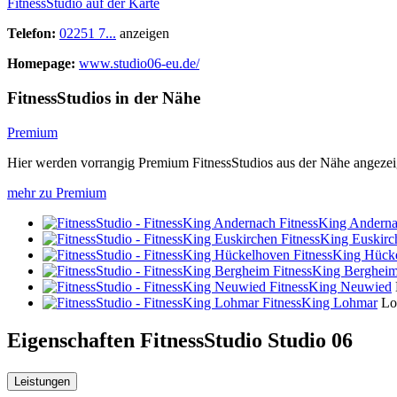
FitnessStudio auf der Karte
Telefon:
02251 7...
anzeigen
Homepage:
www.studio06-eu.de/
FitnessStudios in der Nähe
Premium
Hier werden vorrangig Premium FitnessStudios aus der Nähe angezei
mehr zu Premium
FitnessKing Andern
FitnessKing Euskirc
FitnessKing Hück
FitnessKing Berghei
FitnessKing Neuwied
FitnessKing Lohmar
Lo
Eigenschaften FitnessStudio
Studio 06
Leistungen