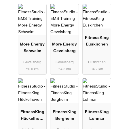
FitnessKing
More Energy
More Energy
Euskirchen
Schwelm
Gevelsberg
Gevelsberg
Gevelsberg
Euskirchen
50.0 km
54.3 km
34.2 km
FitnessKing
FitnessKing
FitnessKing
Hückelhove
Bergheim
Lohmar
n