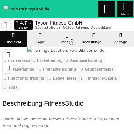
Menu
Tyson Fitness GmbH
Sachsstraße 18
50259
Pulheim
Deutschland
1 Bew.
Übersicht
Lage
Fotos
Bewertungen
Anfrage
0
Preisniveau
Probetraining
Ausdauertraining
Gerätetraining
Freihanteltraining
Gruppenfitness
Functional Training
Lady-Fitness
Finnische-Sauna
Yoga
Beschreibung FitnessStudio
Leider hat der Betreiber dieses FitnessStudio-Eintrags keine
Beschreibung hinterlegt.