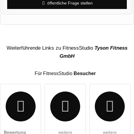
öffentliche Frage stellen
Vorname
Name
Weiterführende Links zu FitnessStudio
Tyson Fitness
GmbH
E-Mail-Adresse (wird nicht veröffentlicht)
Für FitnessStudio
Besucher
Hiermit akzeptiere ich die
AGB
.
Bewertung
weitere
weitere