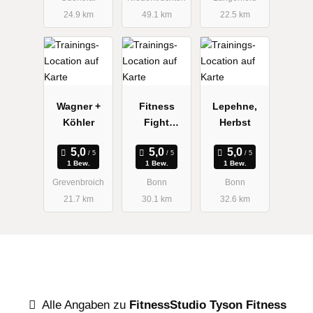
24.9 km
49.1 km
22.5 km
Wagner +
Fitness
Lepehne,
Köhler
Fight
Herbst
Academy
1 Bew.
1 Bew.
1 Bew.
Grevenbroich
Bonn
Bonn
21.7 km
30.1 km
32.6 km
Alle Angaben zu
FitnessStudio Tyson Fitness