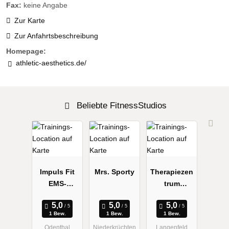
Fax:
keine Angabe
Zur Karte
Zur Anfahrtsbeschreibung
Homepage:
athletic-aesthetics.de/
Beliebte FitnessStudios
Impuls Fit
Mrs. Sporty
Therapiezen
EMS-
trum
Training
Wiebusch +
Göddertz
1 Bew.
1 Bew.
1 Bew.
Odenthal
Niederkrüchten
Langenfeld