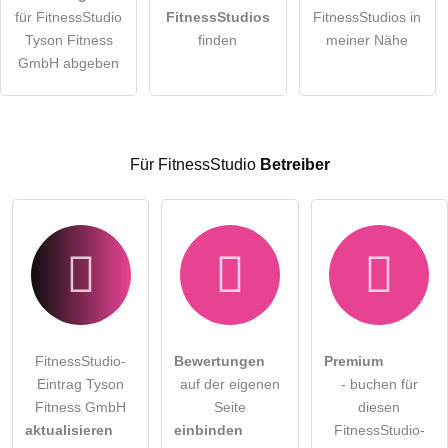
für FitnessStudio
FitnessStudios
FitnessStudios in
Die
Datenschutzerklärung
habe ich zur Kenntnis genommen.
Tyson Fitness
finden
meiner Nähe
öffentliche Frage stellen
GmbH abgeben
Abbrechen
Hinweis:
Bitte beachten Sie, öffentliche Fragen sind
für alle
Besucher sichtbar
.
Klicken Sie hier um eine
individuelle Frage
an den
Für FitnessStudio
Betreiber
FitnessStudio-Eintrag zu stellen
.
FitnessStudio-
Bewertungen
Premium
Eintrag Tyson
auf der eigenen
- buchen für
Fitness GmbH
Seite
diesen
aktualisieren
einbinden
FitnessStudio-