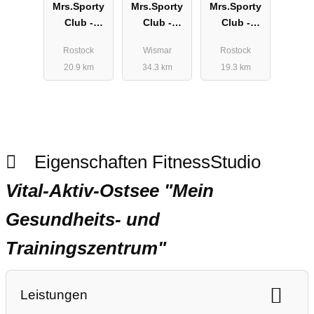
Mrs.Sporty
Mrs.Sporty
Mrs.Sporty
Club -
Club -
Club -
Rostock
Wismar
Rostock-
Rostock
Wismar
Rostock
Reutershage
Wendorf
Lütten-Klein
20.9 km
34.3 km
19.3 km
n
Eigenschaften FitnessStudio
Vital-Aktiv-Ostsee "Mein
Gesundheits- und
Trainingszentrum"
Leistungen