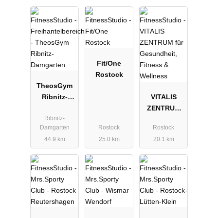
Fit/One
Rostock
TheosGym
Ribnitz-
VITALIS
Damgarten
ZENTRUM
Ribnitz-
für
Damgarten
Rostock
Rostock
Gesundheit,
44.9 km
25.0 km
20.1 km
Fitness &
Wellness