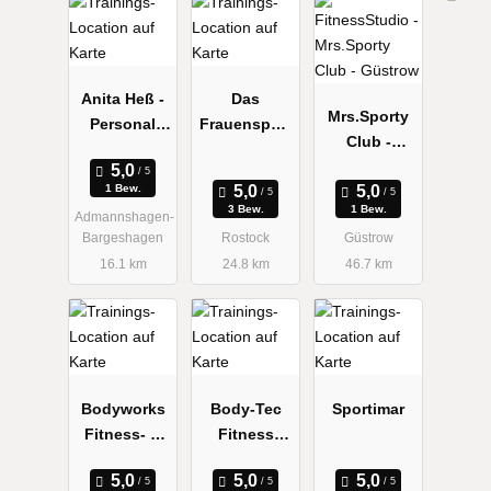
Anita Heß -
Das
Mrs.Sporty
Personal
Frauensport
Club -
Fitness
studio
Güstrow
Coaching
Ladies First
1 Bew.
3 Bew.
1 Bew.
Admannshagen-
Bargeshagen
Rostock
Güstrow
16.1 km
24.8 km
46.7 km
Bodyworks
Body-Tec
Sportimar
Fitness- &
Fitness
Gesundheits
Shop
studio