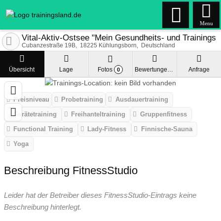
Menu
Vital-Aktiv-Ostsee "Mein Gesundheits- und Trainings
Cubanzestraße 19B
18225
Kühlungsborn
Deutschland
Übersicht
Lage
Fotos
Bewertungen
Anfrage
0
Preisniveau
Probetraining
Ausdauertraining
Gerätetraining
Freihanteltraining
Gruppenfitness
Functional Training
Lady-Fitness
Finnische-Sauna
Yoga
Beschreibung FitnessStudio
Leider hat der Betreiber dieses FitnessStudio-Eintrags keine
Beschreibung hinterlegt.