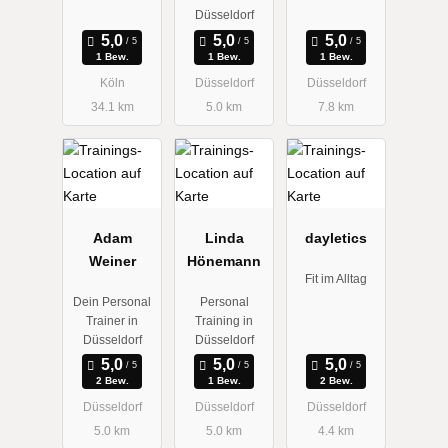
Düsseldorf
1 Bew.
1 Bew.
1 Bew.
Köln
Düsseldorf
Düsseldorf
34.1 km
5.0 km
7.8 km
Adam
Linda
dayletics
Weiner
Hönemann
Fit im Alltag
Dein Personal
Personal
Trainer in
Training in
Düsseldorf
Düsseldorf
2 Bew.
1 Bew.
2 Bew.
Düsseldorf
Düsseldorf
Düsseldorf
5.0 km
5.0 km
4.4 km