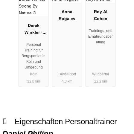
Anna
Roy Al
Rogalev
Cohen
Derek
Trainings- und
Winkler -
Ernährungsber
Strong By
atung
Personal
Nature ®
Training für
Bergsportler in
Köln und
Umgebung
Köln
Düsseldorf
Wuppertal
32.8 km
4.3 km
22.2 km
Eigenschaften Personaltrainer
Daniel Philipp