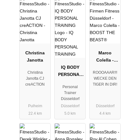
Christina
Marco
Janotta
Colella -
IQ BODY
BOOST THE
Christina
ROOOAAAR!!!
PERSONAL
BEAST®
Janotta CJ
WECKE DEN
TRAINING
creACTION
TIGER IN DIR!
Personal
Trainer
Düsseldorf
Pulheim
Düsseldorf
Düsseldorf
22.4 km
5.0 km
4.4 km