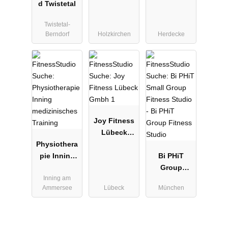
d Twistetal
Dr. Rehmer -
Holzkirchen
Twistetal-
Berndorf
Holzkirchen
Herdecke
Joy Fitness
Lübeck
Physiothera
Gmbh 1
pie Inning
Bi PHiT
medizinisch
Group
Inning am
es Training
Fitness
Ammersee
Lübeck
München
Studio