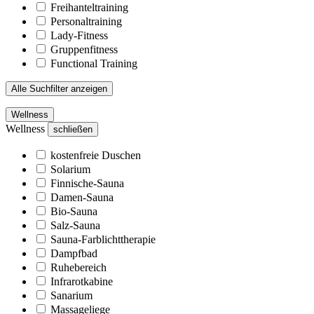
Freihanteltraining
Personaltraining
Lady-Fitness
Gruppenfitness
Functional Training
Alle Suchfilter anzeigen
Wellness
Wellness
schließen
kostenfreie Duschen
Solarium
Finnische-Sauna
Damen-Sauna
Bio-Sauna
Salz-Sauna
Sauna-Farblichttherapie
Dampfbad
Ruhebereich
Infrarotkabine
Sanarium
Massageliege