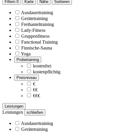
Filtern
0
Karte
Nähe
Sortieren
Ausdauertraining
Gerätetraining
Freihanteltraining
Lady-Fitness
Gruppenfitness
Functional Training
Finnische-Sauna
Yoga
Probetraining
kostenfrei
kostenpflichtig
Preisniveau
€
€€
€€€
Leistungen
Leistungen
schließen
Ausdauertraining
Gerätetraining