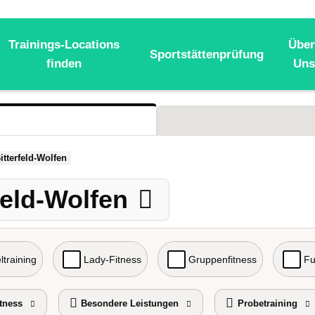
Trainings-Locations
Über
Sportstättenprüfung
finden
Uns
itterfeld-Wolfen
feld-Wolfen
ltraining
Lady-Fitness
Gruppenfitness
Fu
tness
Besondere Leistungen
Probetraining