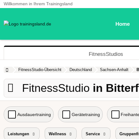
Willkommen in Ihrem Trainingsland
Home
FitnessStudios
FitnessStudio-Übersicht
Deutschland
Sachsen-Anhalt
B
FitnessStudio
in Bitter
Ausdauertraining
Gerätetraining
Freihante
Probetraining
Leistungen
Wellness
Preisniveau
Service
Gruppenfi