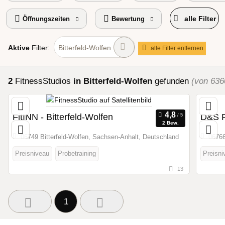
alle Filter
Öffnungszeiten
Bewertung
Aktive
Filter:
Bitterfeld-Wolfen
alle Filter entfernen
2
FitnessStudios
in Bitterfeld-Wolfen
gefunden
(von 636
FitINN - Bitterfeld-Wolfen
D&S F
2 Bew.
06749 Bitterfeld-Wolfen, Sachsen-Anhalt, Deutschland
06766
Preisniveau
Probetraining
Preisni
13
1