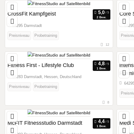
CrossFit Kampfgeist
Core 
2 Bew.
64295 Darmstadt
64295
Preisniveau
Probetraining
Preisni
12
Fitness First - Lifestyle Club
intens
1 Bew.
Premi
64283 Darmstadt, Hessen, Deutschland
64295
Preisniveau
Probetraining
Preisni
8
McFIT Fitnessstudio Darmstadt
Medi 
1 Bew.