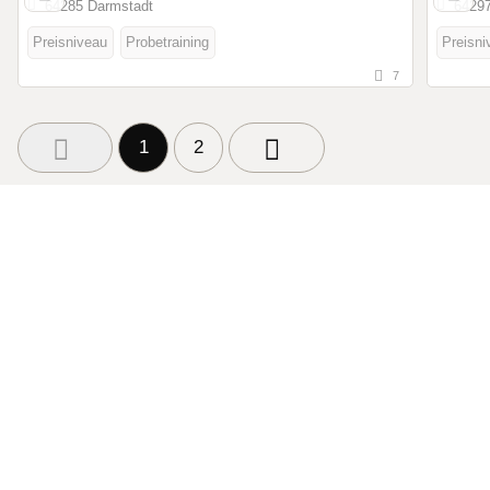
64285 Darmstadt
64297
Preisniveau
Probetraining
Preisni
7
1
2