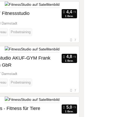
 Fitnessstudio
1 Bew.
 Darmstadt
veau
Probetraining
7
studio AKUF-GYM Frank
1 Bew.
n GbR
 Darmstadt
veau
Probetraining
7
ts - Fitness für Tiere
1 Bew.