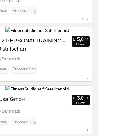
 Darmstadt
veau
Probetraining
7
 2 PERSONALTRAINING -
1 Bew.
istritschan
 Darmstadt
veau
Probetraining
7
usa GmbH
1 Bew.
 Darmstadt
veau
Probetraining
7