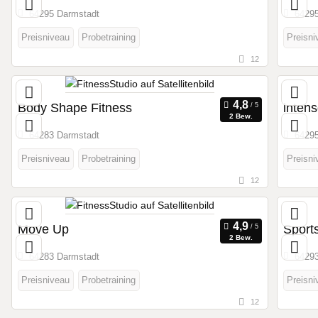
64295 Darmstadt
64295
Preisniveau
Probetraining
Preisni
12
Body Shape Fitness
intens
2 Bew.
64283 Darmstadt
64295
Preisniveau
Probetraining
Preisni
12
Move Up
Sport
2 Bew.
64283 Darmstadt
64293
Preisniveau
Probetraining
Preisni
12