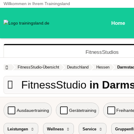
Willkommen in Ihrem Trainingsland
Home
FitnessStudios
FitnessStudio-Übersicht
Deutschland
Hessen
Darmstad
FitnessStudio
in Darms
Ausdauertraining
Gerätetraining
Freihante
Probetraining
Leistungen
Wellness
Preisniveau
Service
Gruppenfi