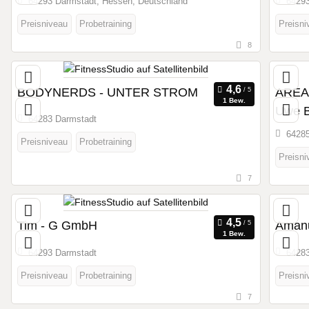
64293 Darmstadt, Hessen, Deutschland
64293
Preisniveau
Probetraining
Preisni
8
BODYNERDS - UNTER STROM
AREA
1 Bew.
Uwe B
64283 Darmstadt
64285
Preisniveau
Probetraining
Preisni
7
Tim - G GmbH
Aman
1 Bew.
64293 Darmstadt
64283
Preisniveau
Probetraining
Preisni
7