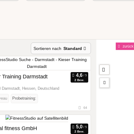
zurück
Sortieren nach
Standard
r Training Darmstadt
2 Bew.
 Darmstadt, Hessen, Deutschland
veau
Probetraining:
64
ral fitness GmbH
2 Bew.