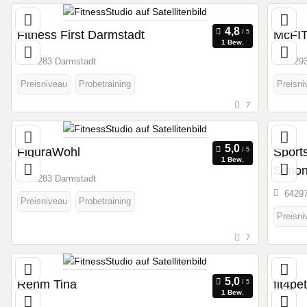
Fitness First Darmstadt
McFIT
1 Bew.
64283 Darmstadt
64293
Preisniveau
Probetraining
Preisni
7
FiguraWohl
Sport
1 Bew.
Simo
64283 Darmstadt
64297
Preisniveau
Probetraining
Preisni
7
Rehm Tina
fit4pe
1 Bew.