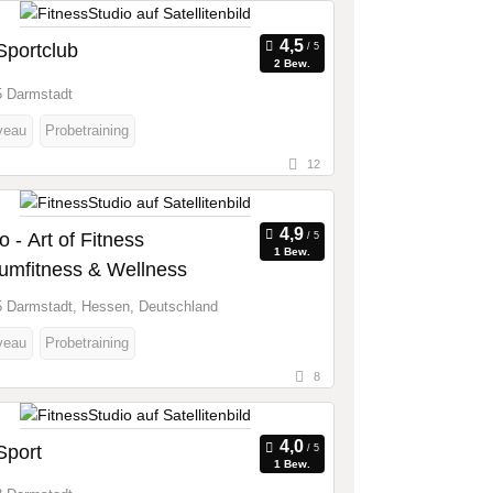
Sportclub
2 Bew.
 Darmstadt
veau
Probetraining
12
o - Art of Fitness
1 Bew.
umfitness & Wellness
 Darmstadt, Hessen, Deutschland
veau
Probetraining
8
Sport
1 Bew.