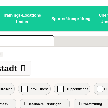
Trainings-Locations
Über
Sportstättenprüfung
finden
Uns
t
tadt
ltraining
Lady-Fitness
Gruppenfitness
Fu
tness
Besondere Leistungen
Probetraining