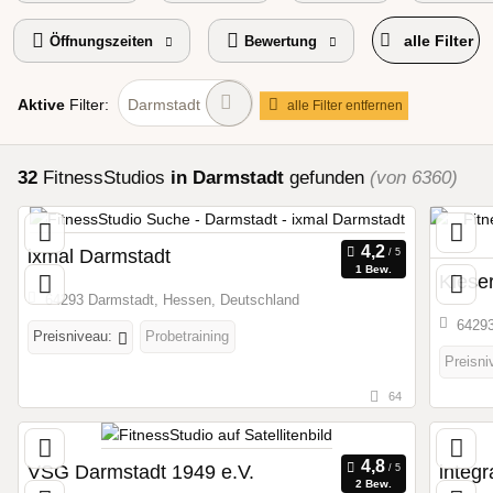
alle Filter
Öffnungszeiten
Bewertung
Aktive
Filter:
Darmstadt
alle Filter entfernen
32
FitnessStudios
in Darmstadt
gefunden
(von 6360)
ixmal Darmstadt
1 Bew.
Kiese
64293 Darmstadt, Hessen, Deutschland
64293
Preisniveau:
Probetraining
Preisni
64
VSG Darmstadt 1949 e.V.
integ
2 Bew.