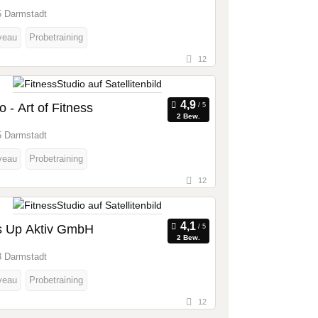
 Darmstadt
veau
Probetraining
12
o - Art of Fitness
2 Bew.
 Darmstadt
veau
Probetraining
12
s Up Aktiv GmbH
2 Bew.
 Darmstadt
veau
Probetraining
12