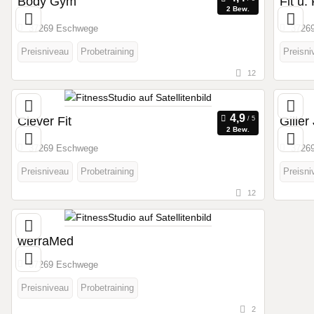
Body Gym
Fit u
2 Bew.
37269 Eschwege
3726
Preisniveau
Probetraining
Preisni
12
Clever Fit
Giller
2 Bew.
37269 Eschwege
3726
Preisniveau
Probetraining
Preisni
12
werraMed
37269 Eschwege
Preisniveau
Probetraining
2