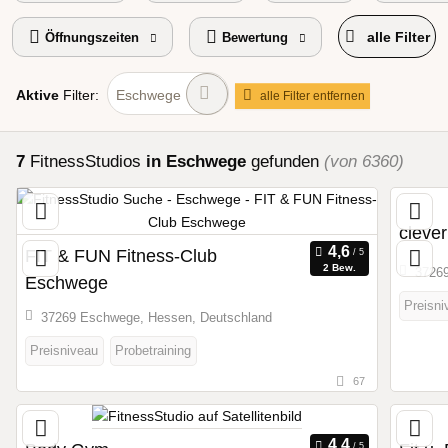
alle Filter
Öffnungszeiten
Bewertung
Aktive
Filter:
Eschwege
alle Filter entfernen
7
FitnessStudios
in Eschwege
gefunden
(von 6360)
clever
FIT & FUN Fitness-Club
2 Bew.
37269
Eschwege
Preisni
37269 Eschwege, Hessen, Deutschland
Preisniveau
Probetraining
67