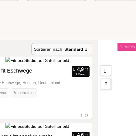
zurück
Sortieren nach
Standard
 fit Eschwege
2 Bew.
 Eschwege, Hessen, Deutschland
veau
Probetraining
13