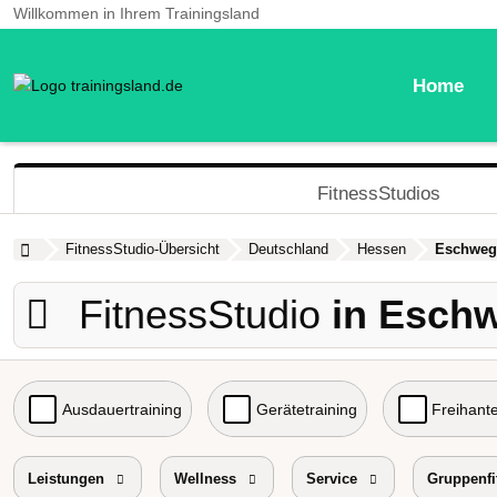
Willkommen in Ihrem Trainingsland
Home
FitnessStudios
FitnessStudio-Übersicht
Deutschland
Hessen
Eschweg
FitnessStudio
in Esch
Ausdauertraining
Gerätetraining
Freihante
Probetraining
Leistungen
Wellness
Preisniveau
Service
Gruppenfi