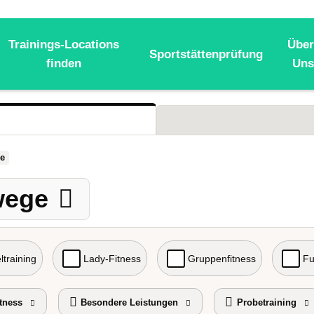
Trainings-Locations
Über
Sportstättenprüfung
finden
Uns
e
wege
ltraining
Lady-Fitness
Gruppenfitness
Fu
tness
Besondere Leistungen
Probetraining