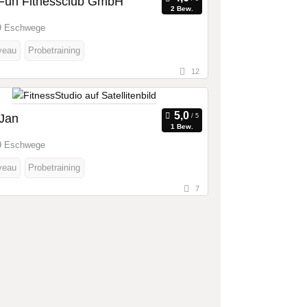
. Fun Fitnessclub GmbH
2 Bew.
9 Eschwege
veau
Probetraining
12
 Jan
1 Bew.
9 Eschwege
veau
Probetraining
7