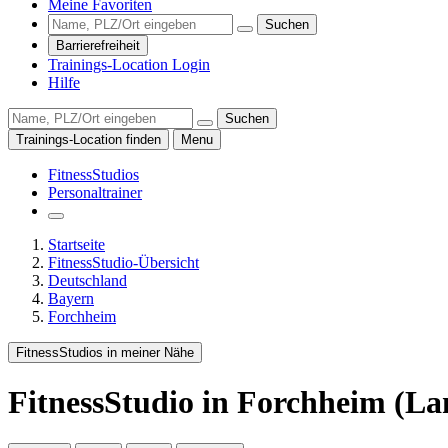
Meine Favoriten
Suchen
Barrierefreiheit
Trainings-Location Login
Hilfe
Suchen
Trainings-Location finden
Menu
FitnessStudios
Personaltrainer
Startseite
FitnessStudio-Übersicht
Deutschland
Bayern
Forchheim
FitnessStudios in meiner Nähe
FitnessStudio
in Forchheim (La