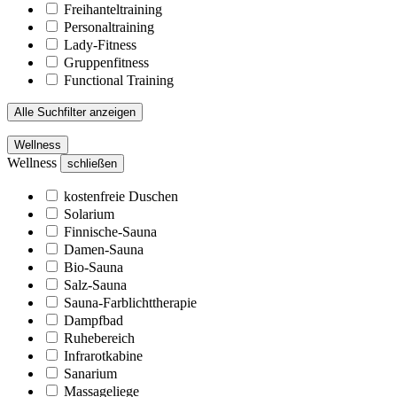
Freihanteltraining
Personaltraining
Lady-Fitness
Gruppenfitness
Functional Training
Alle Suchfilter anzeigen
Wellness
Wellness
schließen
kostenfreie Duschen
Solarium
Finnische-Sauna
Damen-Sauna
Bio-Sauna
Salz-Sauna
Sauna-Farblichttherapie
Dampfbad
Ruhebereich
Infrarotkabine
Sanarium
Massageliege