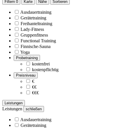
Filtern
0
Karte
Nähe
Sortieren
Ausdauertraining
Gerätetraining
Freihanteltraining
Lady-Fitness
Gruppenfitness
Functional Training
Finnische-Sauna
Yoga
Probetraining
kostenfrei
kostenpflichtig
Preisniveau
€
€€
€€€
Leistungen
Leistungen
schließen
Ausdauertraining
Gerätetraining