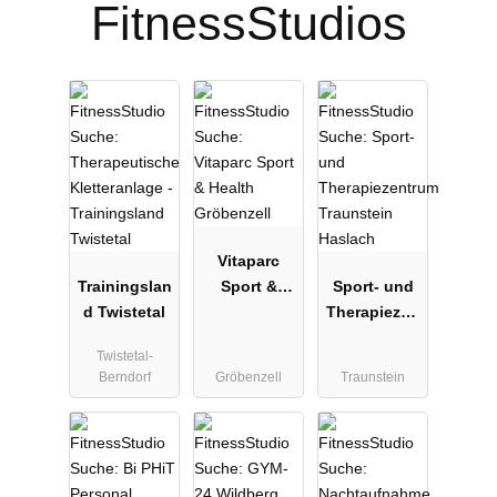
FitnessStudios
Vitaparc
Trainingslan
Sport &
Sport- und
d Twistetal
Health
Therapiezen
Gröbenzell
trum
Twistetal-
Traunstein
Berndorf
Gröbenzell
Traunstein
Haslach