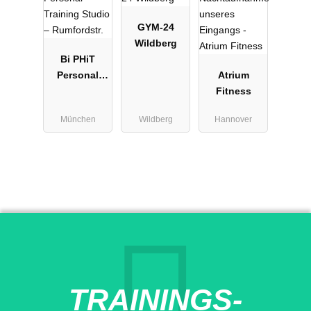
GYM-24
Wildberg
Bi PHiT
Personal
Atrium
Training
Fitness
Studio –
München
Wildberg
Hannover
Rumfordstr.
TRAININGS-