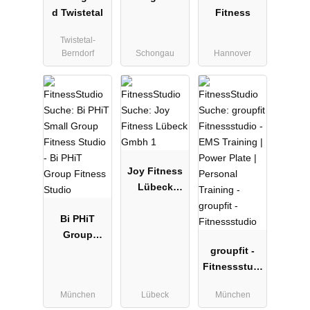
d Twistetal
Gesundheits
Fitness
studio
Twistetal-
Berndorf
Schongau
Hannover
Joy Fitness
Lübeck
Gmbh 1
Bi PHiT
Group
Fitness
groupfit -
Studio
Fitnessstudi
o
München
Lübeck
München