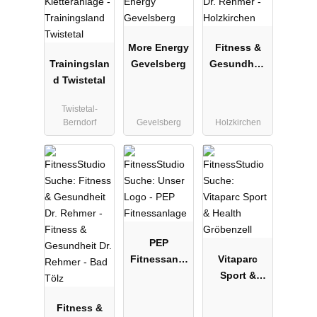
More Energy
Fitness &
Trainingslan
Gevelsberg
Gesundheit
d Twistetal
Dr. Rehmer -
Holzkirchen
Twistetal-
Berndorf
Gevelsberg
Holzkirchen
PEP
Fitnessanla
Vitaparc
ge
Sport &
Health
Fitness &
Gröbenzell