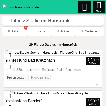
Menu
FitnessStudio
im Hunsrück
0
Filtern
Karte
Nähe
Sortieren
29
FitnessStudios
im Hunsrück
FitnessKing Bad Kreuznach
5 Bew.
55543 Bad Kreuznach, Rheinland-Pfalz, Deutschland
Preisniveau:
Probetraining
95
FitnessKing Bendorf
4 Bew.