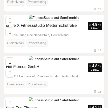
Preisniveau
Probetraining
13
smile X Fitnessstudio Metternichstraße
2 Bew.
54292 Trier, Rheinland-Pfalz, Deutschland
Preisniveau
Probetraining
13
Hill-Fitness GmbH
2 Bew.
54411 Hermeskeil, Rheinland-Pfalz, Deutschland
Preisniveau
Probetraining
13
Fit & Fun Fitness