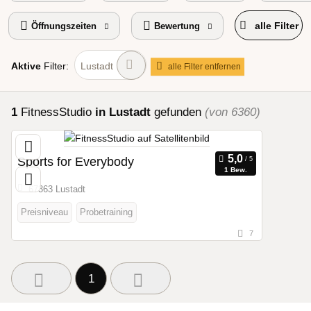
alle Filter
Öffnungszeiten
Bewertung
Aktive
Filter:
Lustadt
alle Filter entfernen
1
FitnessStudio
in Lustadt
gefunden
(von 6360)
Sports for Everybody
1 Bew.
67363 Lustadt
Preisniveau
Probetraining
7
1