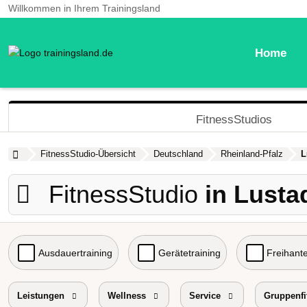
Willkommen in Ihrem Trainingsland
Home
FitnessStudios
FitnessStudio-Übersicht
Deutschland
Rheinland-Pfalz
L
FitnessStudio
in Lusta
Ausdauertraining
Gerätetraining
Freihante
Probetraining
Leistungen
Wellness
Preisniveau
Service
Gruppenfi