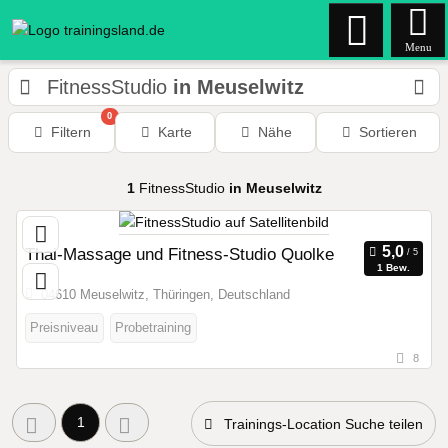
Menu
FitnessStudio
in Meuselwitz
0
Filtern
Karte
Nähe
Sortieren
1
FitnessStudio
in Meuselwitz
Thai-Massage und Fitness-Studio Quolke
1 Bew.
04610 Meuselwitz, Thüringen, Deutschland
Preisniveau
Probetraining
8
1
Trainings-Location Suche teilen