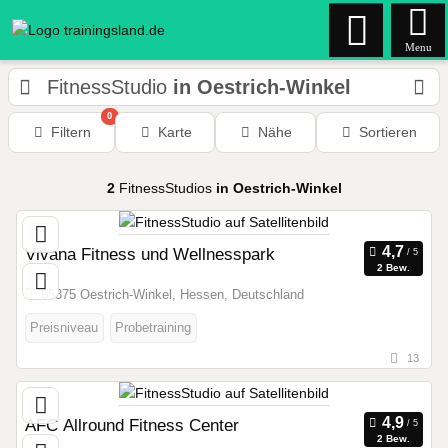
Menu
FitnessStudio
in Oestrich-Winkel
0
Filtern
Karte
Nähe
Sortieren
2
FitnessStudios
in Oestrich-Winkel
Vivana Fitness und Wellnesspark
2 Bew.
65375 Oestrich-Winkel, Hessen, Deutschland
Preisniveau
Probetraining
13
AFC Allround Fitness Center
2 Bew.