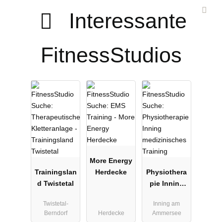
Interessante
FitnessStudios
More Energy
Trainingslan
Herdecke
Physiothera
d Twistetal
pie Inning
medizinisch
Twistetal-
Inning am
es Training
Berndorf
Herdecke
Ammersee