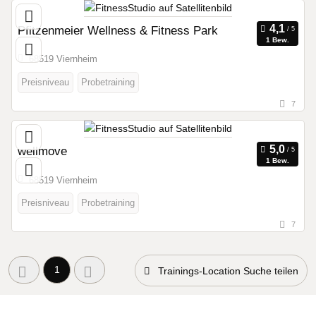
Pfitzenmeier Wellness & Fitness Park
1 Bew.
68519 Viernheim
Preisniveau
Probetraining
7
wellmove
1 Bew.
68519 Viernheim
Preisniveau
Probetraining
7
1
Trainings-Location Suche teilen