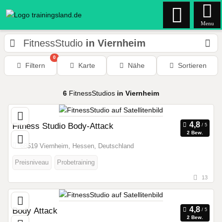
Menu
FitnessStudio
in Viernheim
0
Filtern
Karte
Nähe
Sortieren
6
FitnessStudios
in Viernheim
Fitness Studio Body-Attack
2 Bew.
68519 Viernheim, Hessen, Deutschland
Preisniveau
Probetraining
13
Body Attack
2 Bew.