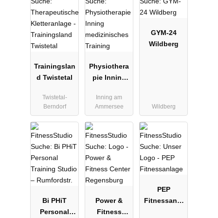
GYM-24
Wildberg
Trainingslan
Physiothera
d Twistetal
pie Inning
medizinisch
Twistetal-
Inning am
es Training
Berndorf
Ammersee
Wildberg
PEP
Bi PHiT
Power &
Fitnessanla
Personal
Fitness
ge