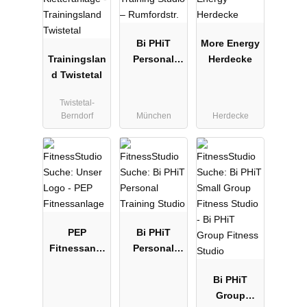
Bi PHiT
More Energy
Trainingslan
Personal
Herdecke
d Twistetal
Training
Studio –
Twistetal-
Rumfordstr.
Berndorf
München
Herdecke
PEP
Bi PHiT
Fitnessanla
Personal
ge
Training
Studio
Bi PHiT
Group