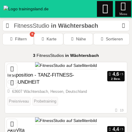
Menu
FitnessStudio
in Wächtersbach
0
Filtern
Karte
Nähe
Sortieren
3
FitnessStudios
in Wächtersbach
firstposition - TANZ-FITNESS-
2 Bew.
GESUNDHEIT
63607 Wächtersbach, Hessen, Deutschland
Preisniveau
Probetraining
13
AktiVita