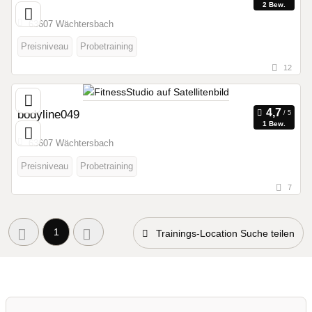
2 Bew.
63607 Wächtersbach
Preisniveau
Probetraining
12
bodyline049
1 Bew.
63607 Wächtersbach
Preisniveau
Probetraining
7
1
Trainings-Location Suche teilen