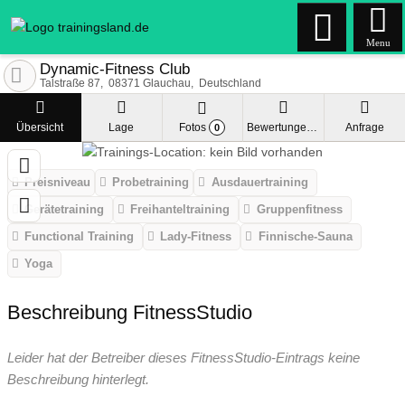
Menu
Dynamic-Fitness Club
Talstraße 87
08371
Glauchau
Deutschland
Übersicht
Lage
Fotos
Bewertungen
Anfrage
0
Preisniveau
Probetraining
Ausdauertraining
Gerätetraining
Freihanteltraining
Gruppenfitness
Functional Training
Lady-Fitness
Finnische-Sauna
Yoga
Beschreibung FitnessStudio
Leider hat der Betreiber dieses FitnessStudio-Eintrags keine
Beschreibung hinterlegt.