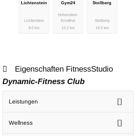
Lichtenstein
Gym24
Stollberg
Hohenstein-
Lichtenstein
Ernstthal
Stollberg
8.0 km
10.2 km
19.5 km
Eigenschaften FitnessStudio
Dynamic-Fitness Club
Leistungen
Ausdauertraining
Gerätetraining
Wellness
Freihanteltraining
Personaltraining